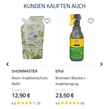
KUNDEN KAUFTEN AUCH
SHOWMASTER
Effol
SHO
eif-
Niem-Insektenschutz
Bremsen Blocker+
Eczem
Refill
Insektenspray
(29,80 €
14,
(25,80 € / 1 l)
(47,00 € / 1 l)
12,90 €
23,50 €
4.7
4.2
25
4.4
63