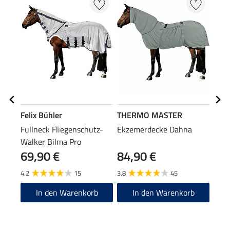
Felix Bühler
THERMO MASTER
Feli
Fullneck Fliegenschutz-
Ekzemerdecke Dahna
Flie
Walker Bilma Pro
Comf
69,90 €
84,90 €
19
Reiß
4.2
15
3.8
45
4.7
In den Warenkorb
In den Warenkorb