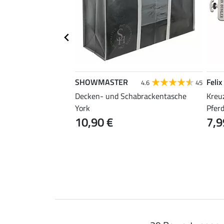
SHOWMASTER
Felix
4.5
21
4.6
45
Decken- und Schabrackentasche
Kreu
hen Kilian
York
Pfer
10,90 €
7,9
69,90 €