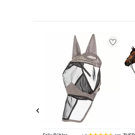
Felix Bühler
THE