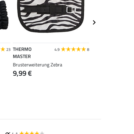
THERMO
SHOWMASTER
23
4.9
8
4
MASTER
Outdoordecken-Impr
Brusterweiterung Zebra
Extra
9,99 €
ab 14,90 €
(59,6