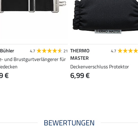
 Bühler
THERMO
4.7
21
4.7
MASTER
z- und Brustgurtverlängerer für
dedecken
Deckenverschluss Protektor
9 €
6,99 €
BEWERTUNGEN