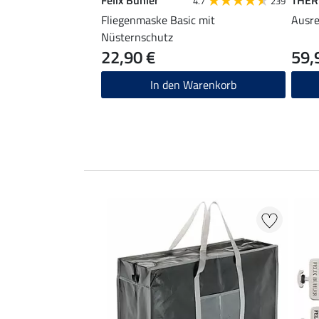
4.7
239
Fliegenmaske Basic mit
Ausre
Nüsternschutz
22,90 €
59,
In den Warenkorb