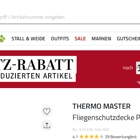
STALL & WEIDE
OUTFITS
SALE
MARKEN
GUTSCHEI
noch
THERMO MASTER
Fliegenschutzdecke P
Nr.: 414239-145-WA
4.1
29 Bewertung(en)