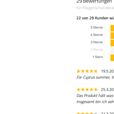
29 Bewertungen
für Fliegenschutzdeck
22 von 29 Kunden wü
5 Sterne
4 Sterne
3 Sterne
2 Sterne
1 Stern
19.5.2
For Cyprus summer, th
25.3.2
Das Produkt hält was 
Insgesamt bin ich seh
21.3.2