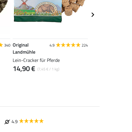
Original
Original
340
4.9
224
4.9
Landmühle
Landmühle
Lein-Cracker für Pferde
Meersalzleckstein fü
14,90 €
5,49 €
(7,45 € / 1 kg)
(1,83 € / 1 kg
4.9