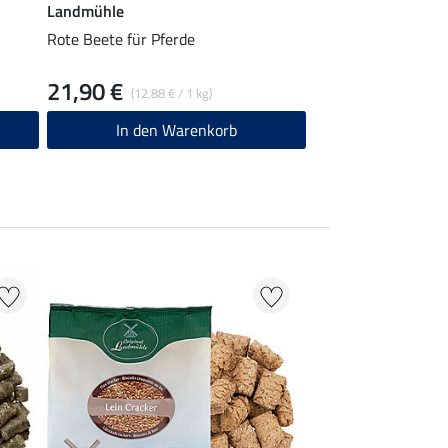
Landmühle
Rote Beete für Pferde
21,90 €
(12,88 € / 1 kg)
In den Warenkorb