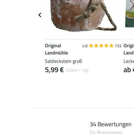
Original
Origi
4.8
36
4.8
733
Landmühle
Land
Salzleckstein groß
Lecke
5,99 €
ab 
 / 1 kg)
(3,00 € / 1 kg)
34 Bewertungen
für Brennnessel