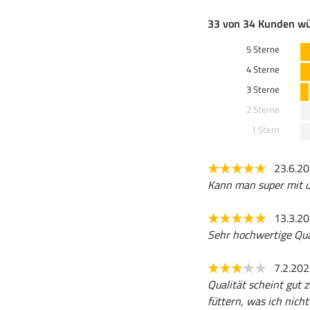
33 von 34 Kunden wü
5 Sterne
4 Sterne
3 Sterne
2 Sterne
1 Stern
23.6.2
Kann man super mit u
13.3.2
Sehr hochwertige Qua
7.2.20
Qualität scheint gut z
füttern, was ich nich