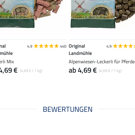
nal
Original
4.9
440
4.9
mühle
Landmühle
rli Mix
Alpenwiesen-Leckerli für Pferde
4,69 €
ab 4,69 €
(4,69 € / 1 kg)
(4,69 € / 1 kg)
BEWERTUNGEN