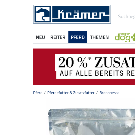
NEU
REITER
PFERD
THEMEN
Pferd
Pferdefutter & Zusatzfutter
Brennnessel