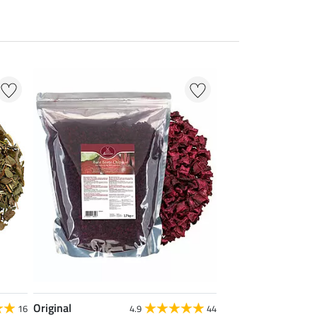
Original
16
4.9
44