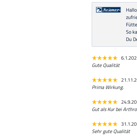
Hallo
zufri
Fütte
So ka
Du De
6.1.20
Gute Qualität
21.11.
Prima Wirkung.
24.9.2
Gut als Kur bei Arth
31.1.2
Sehr gute Qualität