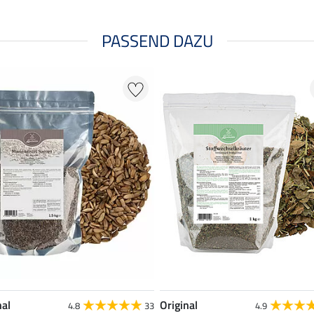
PASSEND DAZU
nal
Original
4.8
33
4.9