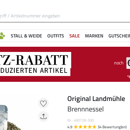
STALL & WEIDE
OUTFITS
SALE
MARKEN
GUTSCHEI
noch
Original Landmühle
Brennnessel
Nr.: 490728-500
4.9
34 Bewertung(en)