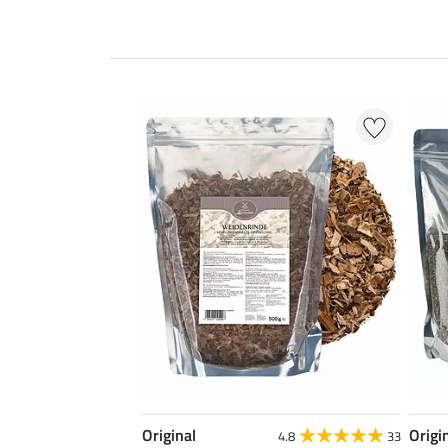
Original
Origi
4.8
33