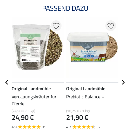
PASSEND DAZU
Original Landmühle
Original Landmühle
Orig
Verdauungskräuter für
Prebiotic Balance +
Kräu
Pferde
(24,90 € / 1 kg)
(18,25 € / 1 kg)
(18,90
24,90 €
21,90 €
18
4.9
81
4.7
32
5.0