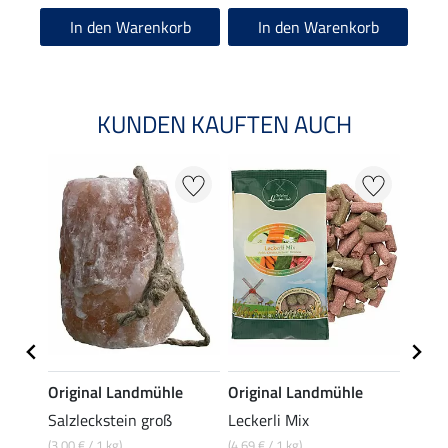
In den Warenkorb
In den Warenkorb
KUNDEN KAUFTEN AUCH
e
Original Landmühle
Original Landmühle
Origi
frei
Salzleckstein groß
Leckerli Mix
Alpen
Pferd
(3,00 € / 1 kg)
(4,69 € / 1 kg)