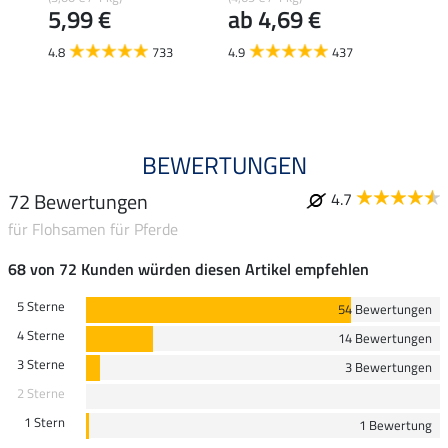
5,99 €
ab 4,69 €
(4,69 € 
ab 
4.8
733
4.9
437
4.9
BEWERTUNGEN
72 Bewertungen
4.7
für Flohsamen für Pferde
68 von 72 Kunden würden diesen Artikel empfehlen
5 Sterne
54 Bewertungen
4 Sterne
14 Bewertungen
3 Sterne
3 Bewertungen
2 Sterne
1 Stern
1 Bewertung