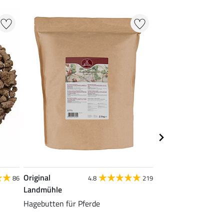
Original
Original
86
4.8
219
Landmühle
Landmühle
Hagebutten für Pferde
Ingwerpulver für Pf