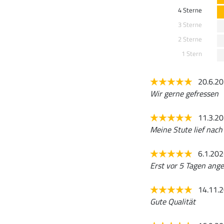
4 Sterne
3 Sterne
2 Sterne
1 Stern
20.6.2
Wir gerne gefressen
11.3.2
Meine Stute lief nach
6.1.20
Erst vor 5 Tagen ang
14.11.
Gute Qualität