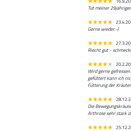
16.9.2
Tut meiner 29jährigen
23.4.2
Gerne wieder:-)
27.3.2
Riecht gut - schmeckt
20.2.2
Wird gerne gefressen.
gefüttert kann ich ni
Fütterung der Kräuter
28.12.
Die Bewegungskräuter 
Arthrose sehr stark 
25.12.