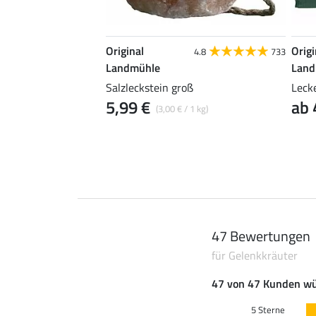
Original
Origi
4.8
86
4.8
733
Landmühle
Land
 Pferde
Salzleckstein groß
Lecke
5,99 €
ab 
 / 1 kg)
(3,00 € / 1 kg)
47 Bewertungen
für Gelenkkräuter
47 von 47 Kunden wü
5 Sterne