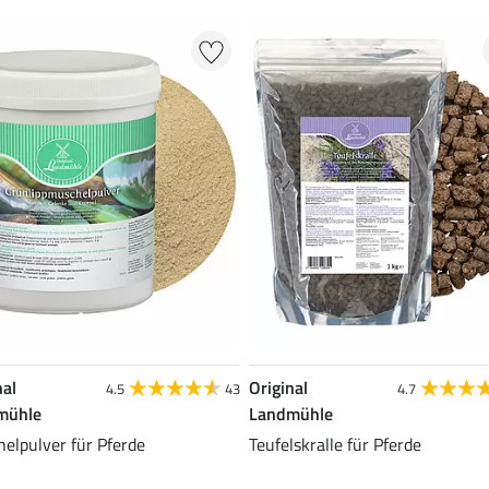
nal
Original
4.5
43
4.7
mühle
Landmühle
elpulver für Pferde
Teufelskralle für Pferde