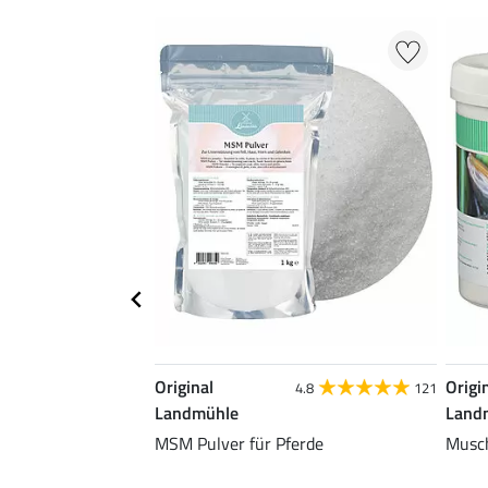
Original
Origi
4.8
121
Landmühle
Land
MSM Pulver für Pferde
Musch