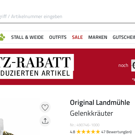
STALL & WEIDE
OUTFITS
SALE
MARKEN
GUTSCHEI
noch
Original Landmühle
Gelenkkräuter
Nr.: 490746-1000
4.8
47 Bewertung(en)