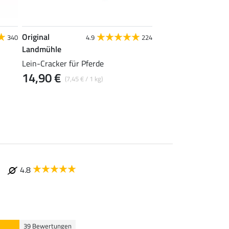
Original
Original
340
4.9
224
4.9
Landmühle
Landmühle
Lein-Cracker für Pferde
Meersalzleckstein fü
14,90 €
5,49 €
(7,45 € / 1 kg)
(1,83 € / 1 kg
4.8
39 Bewertungen