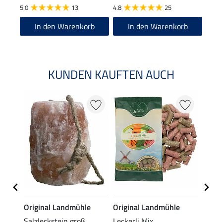
5.0
13
4.8
25
4.7
In den Warenkorb
In den Warenkorb
KUNDEN KAUFTEN AUCH
e
Original Landmühle
Original Landmühle
Origi
Salzleckstein groß
Leckerli Mix
Alpen