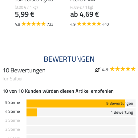
Pferd
(3,00 € / 1 kg)
(4,69 € / 1 kg)
5,99 €
ab 4,69 €
(4,69 € 
ab 
4.8
733
4.9
440
4.9
BEWERTUNGEN
10 Bewertungen
4.9
für Salbei
10 von 10 Kunden würden diesen Artikel empfehlen
5 Sterne
9 Bewertungen
4 Sterne
1 Bewertung
3 Sterne
2 Sterne
1 Stern