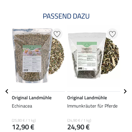
PASSEND DAZU
Original Landmühle
Original Landmühle
Orig
Echinacea
Immunkräuter für Pferde
Preb
(25,80 € / 1 kg)
(24,90 € / 1 kg)
(18,25
12,90 €
24,90 €
21