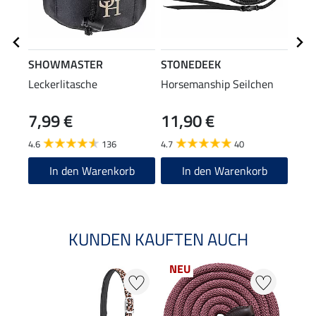
SHOWMASTER
STONEDEEK
STO
Leckerlitasche
Horsemanship Seilchen
Hors
Delu
7,99 €
11,90 €
29
4.6
136
4.7
40
4.5
In den Warenkorb
In den Warenkorb
KUNDEN KAUFTEN AUCH
NEU