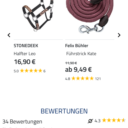
STONEDEEK
Felix Bühler
SHO
, mit
Halfter Leo
Führstrick Kate
Kommu
16,90 €
16,
11,90 €
ab 9,49 €
5.0
6
4.2
4.8
121
BEWERTUNGEN
34 Bewertungen
4.3