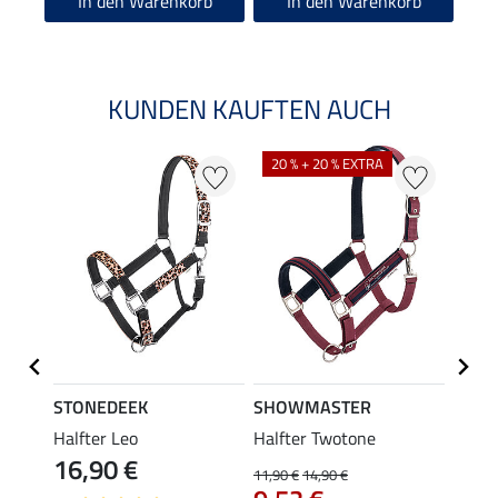
In den Warenkorb
In den Warenkorb
KUNDEN KAUFTEN AUCH
NE
20 % + 20 % EXTRA
STONEDEEK
SHOWMASTER
Felix
, mit
Halfter Leo
Halfter Twotone
Führs
16,90 €
11,90 €
14,90 €
11,90 