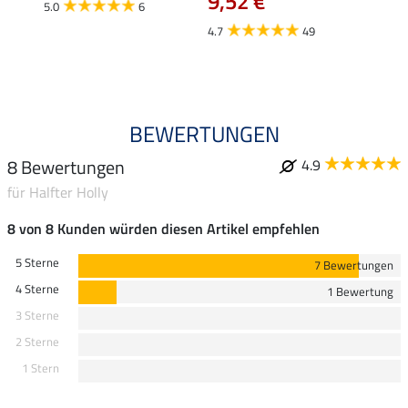
9,52 €
ab 
5.0
6
4.7
49
4.8
BEWERTUNGEN
8 Bewertungen
4.9
für Halfter Holly
8 von 8 Kunden würden diesen Artikel empfehlen
5 Sterne
7 Bewertungen
4 Sterne
1 Bewertung
3 Sterne
2 Sterne
1 Stern