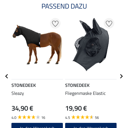
PASSEND DAZU
STONEDEEK
STONEDEEK
STO
Sleazy
Fliegenmaske Elastic
Cha
34,90 €
19,90 €
5,9
4.0
16
4.5
56
4.7