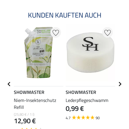
KUNDEN KAUFTEN AUCH
SHOWMASTER
SHOWMASTER
Effol
cher
Niem-Insektenschutz
Lederpflegeschwamm
Brems
0,99 €
ck
Refill
Insek
(25,80 € / 1 l)
(47,00 €
4.7
90
12,90 €
23,