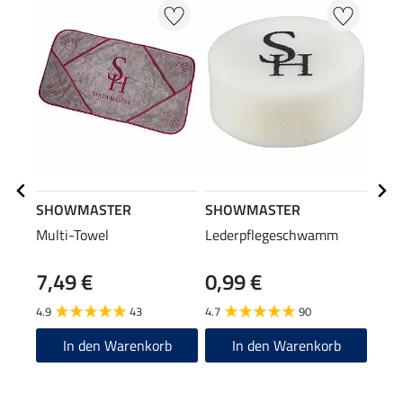
SHOWMASTER
SHOWMASTER
SHO
Multi-Towel
Lederpflegeschwamm
Lede
7,49 €
0,99 €
11
4.9
43
4.7
90
4.7
In den Warenkorb
In den Warenkorb