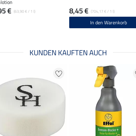
lotion
95 €
8,45 €
(63,90 € / 1 l)
(704,17 € / 1 l)
In den Warenkorb
KUNDEN KAUFTEN AUCH