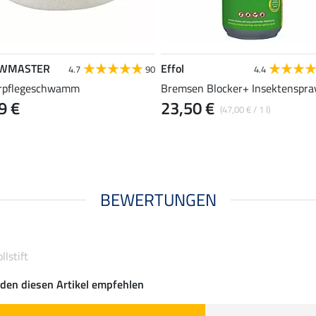
WMASTER
Effol
4.7
90
4.4
rpflegeschwamm
Bremsen Blocker+ Insektenspra
9 €
23,50 €
(47,00 € / 1 l)
BEWERTUNGEN
lstift
den diesen Artikel empfehlen