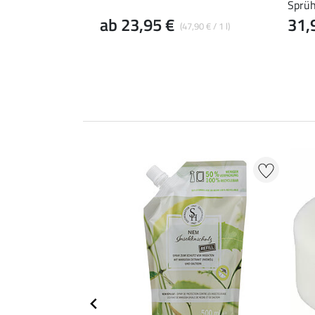
Sprüh
ab 23,95 €
31,
(47,90 € / 1 l)