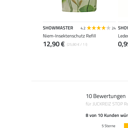
SHOWMASTER
SHO
5.0
2
4.2
24
stenflasche
Niem-Insektenschutz Refill
Lede
12,90 €
0,9
 / 1 l)
(25,80 € / 1 l)
10 Bewertungen
für JUCKREIZ STOP Rol
8 von 10 Kunden wür
5 Sterne