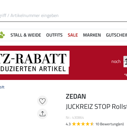
STALL & WEIDE
OUTFITS
SALE
MARKEN
GUTSCHEI
noch
ift
ZEDAN
JUCKREIZ STOP Rollst
Nr.: 430864
4.3
10 Bewertung(en)