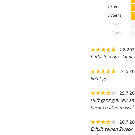
4 Sterne
3 Sterne
2 Sterne
1 Stern
2.8.20
Einfach in der Handha
24.5.2
kühlt gut
29.7.2
Hilft ganz gut. Nur 
herum halten muss, ko
20.7.2
Erfüllt seinen Zweck.