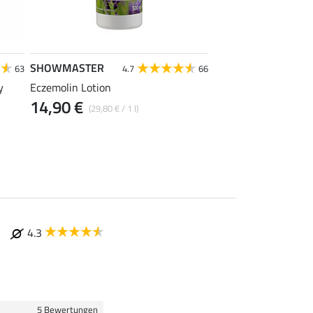
SHOWMASTER
SHOWMASTER
63
4.7
66
4.7
y
Eczemolin Lotion
Huföl mit Pinsel
14,90 €
12,90 €
(29,80 € / 1 l)
(25,80 € / 1
4.3
5 Bewertungen