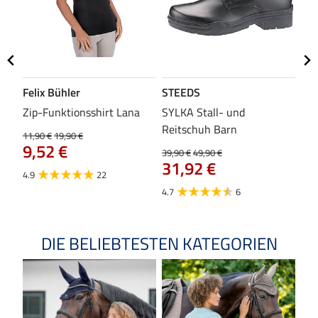
Felix Bühler
STEEDS
SH
Zip-Funktionsshirt Lana
SYLKA Stall- und
Sch
Reitschuh Barn
11,90 €
19,90 €
29,9
9,52 €
23
39,90 €
49,90 €
31,92 €
4.9
22
4.8
4.7
6
DIE BELIEBTESTEN KATEGORIEN