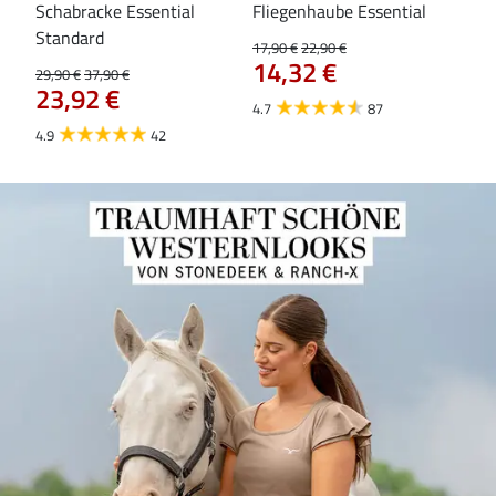
Schabracke Essential
Fliegenhaube Essential
Za
84
Standard
17,90 €
22,90 €
14,32 €
29,90 €
37,90 €
23,92 €
4.7
87
4.9
42