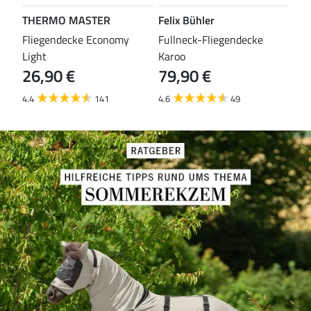
THERMO MASTER
Felix Bühler
TH
leas
Fliegendecke Economy
Fullneck-Fliegendecke
Fli
Light
Karoo
Eco
26,90 €
79,90 €
29
4.4
141
4.6
49
4.3