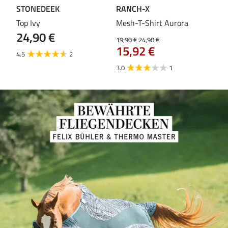
STONEDEEK
RANCH-X
ST
Top Ivy
Mesh-T-Shirt Aurora
T-S
24,90 €
19,90 €
24,90 €
14,9
15,92 €
11
4.5
2
3.0
1
5.0