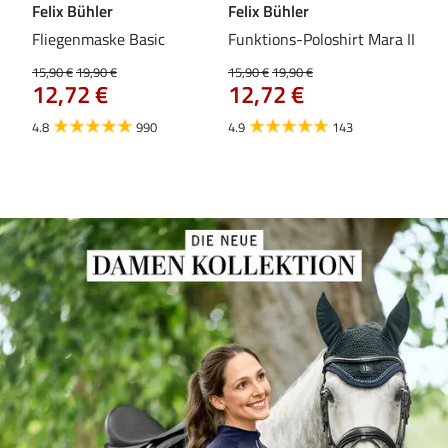
Felix Bühler
Felix Bühler
Fel
Fliegenmaske Basic
Funktions-Poloshirt Mara II
Pul
Fli
15,90 €
19,90 €
15,90 €
19,90 €
12,72 €
12,72 €
15,9
12
4.8
990
4.9
143
4.5