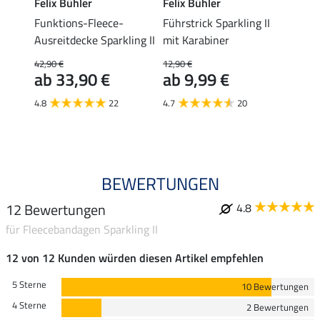
Felix Bühler
Felix Bühler
Felix
ing II
Funktions-Fleece-
Führstrick Sparkling II
Funkt
Ausreitdecke Sparkling II
mit Karabiner
Absch
Sparkl
42,90 €
12,90 €
ab 33,90 €
ab 9,99 €
79,90 
ab 
4.8
22
4.7
20
4.8
BEWERTUNGEN
12 Bewertungen
4.8
für Fleecebandagen Sparkling II
12 von 12 Kunden würden diesen Artikel empfehlen
5 Sterne
10 Bewertungen
4 Sterne
2 Bewertungen