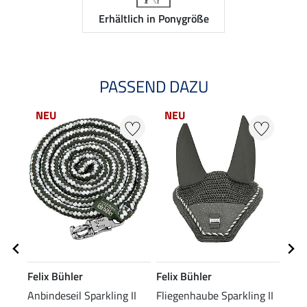
Erhältlich in Ponygröße
PASSEND DAZU
NEU
NEU
NE
Felix Bühler
Felix Bühler
Feli
Anbindeseil Sparkling II
Fliegenhaube Sparkling II
Halft