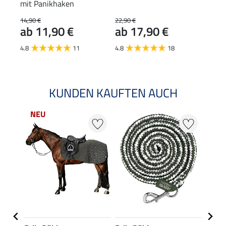
mit Panikhaken
14,90 €
22,90 €
29,90
ab 11,90 €
ab 17,90 €
ab 
4.8
11
4.8
18
5.0
KUNDEN KAUFTEN AUCH
NEU
NE