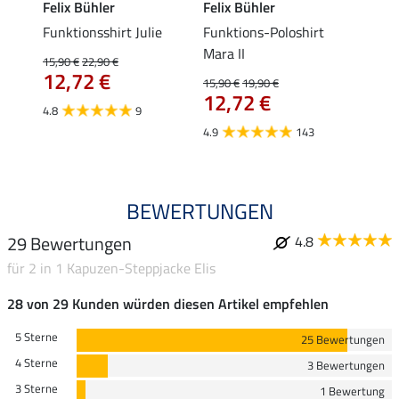
Felix Bühler
Felix Bühler
STON
s-
Funktionsshirt Julie
Funktions-Poloshirt
Ladie
ycle
Mara II
15,90 €
22,90 €
11,90 
12,72 €
9,5
15,90 €
19,90 €
12,72 €
4.8
9
4.8
4.9
143
BEWERTUNGEN
29 Bewertungen
4.8
für 2 in 1 Kapuzen-Steppjacke Elis
28 von 29 Kunden würden diesen Artikel empfehlen
5 Sterne
25 Bewertungen
4 Sterne
3 Bewertungen
3 Sterne
1 Bewertung