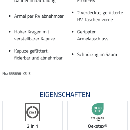
Daunenimitatfüllung
Front-RV
2 verdeckte, gefütterte
Ärmel per RV abnehmbar
RV-Taschen vorne
Hoher Kragen mit
Gerippter
verstellbarer Kapuze
Ärmelabschluss
Kapuze gefüttert,
Schnürzug im Saum
fixierbar und abnehmbar
Nr.: 653696-XS-S
EIGENSCHAFTEN
2 in 1
Oekotex®