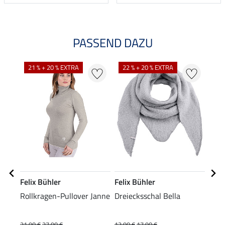
PASSEND DAZU
21 % + 20 % EXTRA
22 % + 20 % EXTRA
25
Felix Bühler
Felix Bühler
Feli
Rollkragen-Pullover Janne
Dreiecksschal Bella
Stir
21,90 €
27,90 €
13,90 €
17,90 €
5,99 