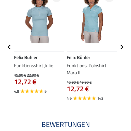
Felix Bühler
Felix Bühler
STON
s-
Funktionsshirt Julie
Funktions-Poloshirt
Ladie
ycle
Mara II
15,90 €
22,90 €
11,90 
12,72 €
9,5
15,90 €
19,90 €
12,72 €
4.8
9
4.8
4.9
143
BEWERTUNGEN