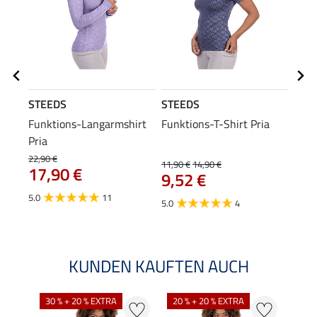
STEEDS
STEEDS
STE
Funktions-Langarmshirt
Funktions-T-Shirt Pria
Zip-
Pria
Lang
22,90 €
11,90 €
14,90 €
19,90
17,90 €
9,52 €
ab 
5.0
11
5.0
4
4.8
KUNDEN KAUFTEN AUCH
30 % + 20 % EXTRA
20 % + 20 % EXTRA
20 %