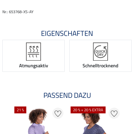
Nr.: 653768-XS-AY
EIGENSCHAFTEN
Atmungsaktiv
Schnelltrocknend
PASSEND DAZU
21 %
20 % + 20 % EXTRA
20