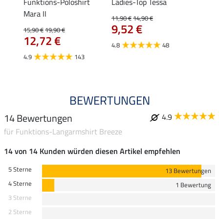
a
Funktions-Poloshirt
Ladies-Top Tessa
Funkt
Mara II
Jule
11,90 €
14,90 €
9,52 €
15,90 €
19,90 €
24,90 
12,72 €
ab 
4.8
48
4.9
143
4.6
BEWERTUNGEN
14 Bewertungen
4.9
für Funktions-Langarmshirt Breeze
14 von 14 Kunden würden diesen Artikel empfehlen
5 Sterne
13 Bewertungen
4 Sterne
1 Bewertung
3 Sterne
2 Sterne