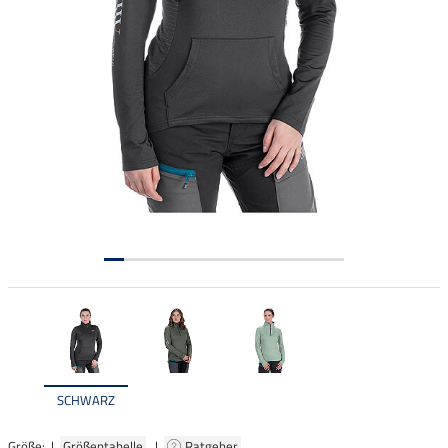
SCHWARZ
Größe: |
Größentabelle
|
Ratgeber