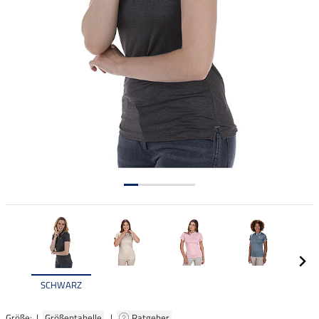
SCHWARZ
Größe: |
Größentabelle
|
Ratgeber