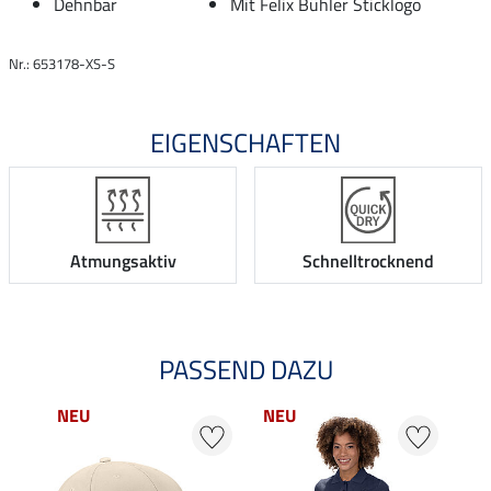
Dehnbar
Mit Felix Bühler Sticklogo
Nr.: 653178-XS-S
EIGENSCHAFTEN
Atmungsaktiv
Schnelltrocknend
PASSEND DAZU
NEU
NEU
20