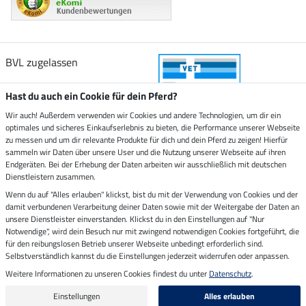
BVL zugelassen
Hast du auch ein Cookie für dein Pferd?
Wir auch! Außerdem verwenden wir Cookies und andere Technologien, um dir ein
optimales und sicheres Einkaufserlebnis zu bieten, die Performance unserer Webseite
Zustellung durch
zu messen und um dir relevante Produkte für dich und dein Pferd zu zeigen! Hierfür
sammeln wir Daten über unsere User und die Nutzung unserer Webseite auf ihren
Endgeräten. Bei der Erhebung der Daten arbeiten wir ausschließlich mit deutschen
Sicher bezahlen mit
Dienstleistern zusammen.
Wenn du auf "Alles erlauben" klickst, bist du mit der Verwendung von Cookies und der
damit verbundenen Verarbeitung deiner Daten sowie mit der Weitergabe der Daten an
Rechnung
Vorkasse
unsere Dienstleister einverstanden. Klickst du in den Einstellungen auf "Nur
Notwendige", wird dein Besuch nur mit zwingend notwendigen Cookies fortgeführt, die
Impressum
für den reibungslosen Betrieb unserer Webseite unbedingt erforderlich sind.
Selbstverständlich kannst du die Einstellungen jederzeit widerrufen oder anpassen.
Weitere Informationen zu unseren Cookies findest du unter
Datenschutz
.
Letzte Aktualisierung am 08.08.2026 um 14:33
Alle Preise in Euro inkl. MwSt. zzgl.
Versandkosten
Einstellungen
Alles erlauben