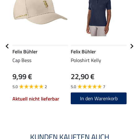
Felix Bühler
Felix Bühler
Feli
Cap Bess
Poloshirt Kelly
Perf
Stre
9,99 €
22,90 €
19,90
15
5.0
2
5.0
7
5.0
In den Warenkorb
Aktuell nicht lieferbar
KUNDEN KAUFTEN AUCH