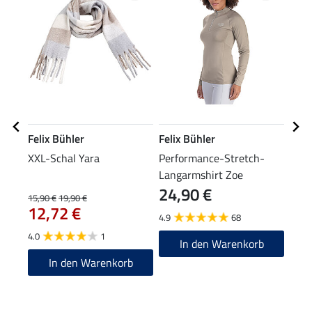
Felix Bühler
Felix Bühler
Feli
XXL-Schal Yara
Performance-Stretch-
Stir
Langarmshirt Zoe
24,90 €
8,9
15,90 €
19,90 €
12,72 €
4.9
68
4.8
4.0
1
In den Warenkorb
In den Warenkorb