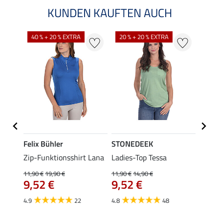
KUNDEN KAUFTEN AUCH
40 % + 20 % EXTRA
20 % + 20 % EXTRA
20 %
Felix Bühler
STONEDEEK
Felix
ub II
Zip-Funktionsshirt Lana
Ladies-Top Tessa
Zip-F
11,90 €
19,90 €
11,90 €
14,90 €
15,90 
9,52 €
9,52 €
12,
4.9
22
4.8
48
4.8