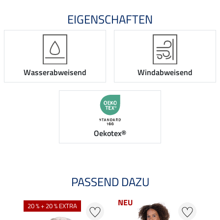
EIGENSCHAFTEN
Wasserabweisend
Windabweisend
Oekotex®
PASSEND DAZU
NEU
NE
20 % + 20 % EXTRA