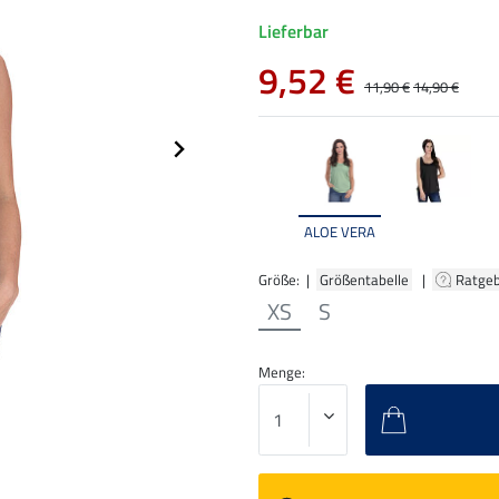
Lieferbar
9,52 €
11,90 €
14,90 €
ALOE VERA
Größe: |
Größentabelle
|
Ratge
XS
S
Menge: