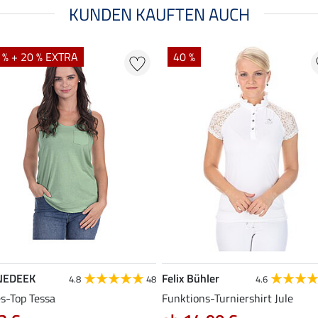
KUNDEN KAUFTEN AUCH
 % + 20 % EXTRA
40 %
NEDEEK
Felix Bühler
4.8
48
4.6
es-Top Tessa
Funktions-Turniershirt Jule