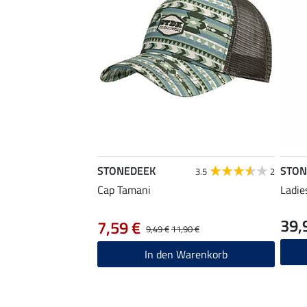
STONEDEEK
STON
3.5
2
Cap Tamani
Ladie
39,
7,59 €
9,49 €
11,90 €
In den Warenkorb