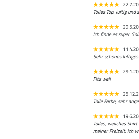
22.7.2
Tolles Top, luftig und
29.5.2
Ich finde es super. S
11.4.2
Sehr schönes luftiges
29.1.2
Fits well
25.12.
Tolle Farbe, sehr an
19.6.2
Tolles, weilches Shir
meiner Freizeit. Ich 