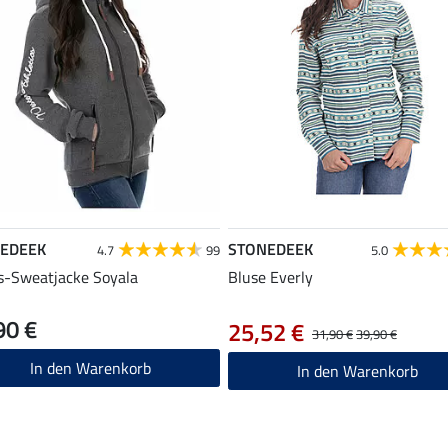
EDEEK
STONEDEEK
4.7
99
5.0
s-Sweatjacke Soyala
Bluse Everly
90 €
25,52 €
31,90 €
39,90 €
In den Warenkorb
In den Warenkorb