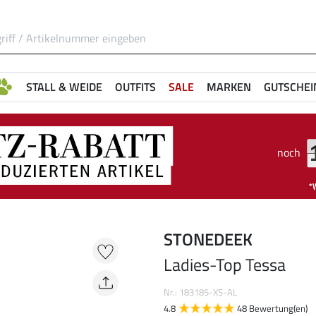
STALL & WEIDE
OUTFITS
SALE
MARKEN
GUTSCHEI
noch
STONEDEEK
Ladies-Top Tessa
Nr.: 183185-XS-AL
4.8
48 Bewertung(en)