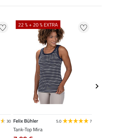
22 % + 20 % EXTRA
22 %
Felix Bühler
STEEDS
30
5.0
7
Tank-Top Mira
Funktions-Zipshirt E