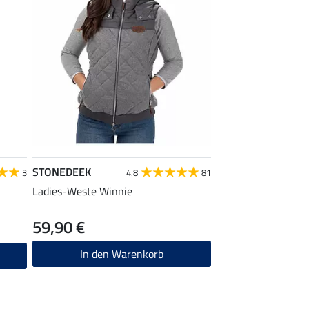
STONEDEEK
3
4.8
81
Ladies-Weste Winnie
59,90 €
In den Warenkorb