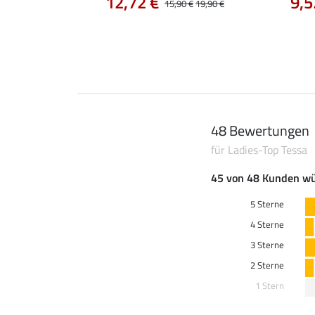
12,72 €
9,5
0 €
39,90 €
15,90 €
19,90 €
48 Bewertungen
für Ladies-Top Tessa
45 von 48 Kunden wü
5 Sterne
4 Sterne
3 Sterne
2 Sterne
1 Stern