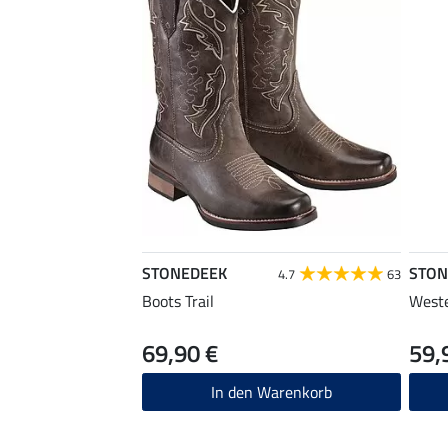
STONEDEEK
STON
4.7
63
Boots Trail
Weste
69,90 €
59,
In den Warenkorb