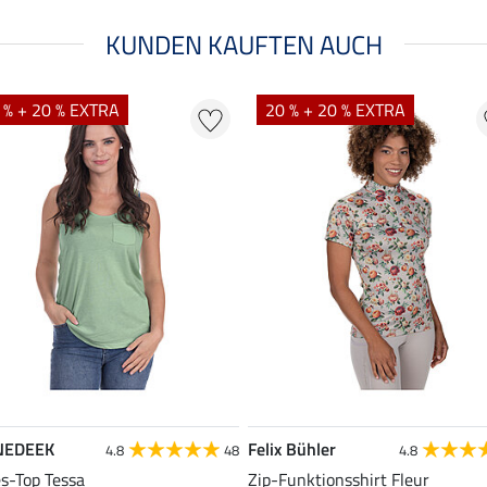
KUNDEN KAUFTEN AUCH
 % + 20 % EXTRA
20 % + 20 % EXTRA
NEDEEK
Felix Bühler
4.8
48
4.8
es-Top Tessa
Zip-Funktionsshirt Fleur