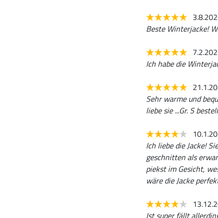
3.8.20
Beste Winterjacke! We
7.2.20
Ich habe die Winterja
21.1.2
Sehr warme und bequem
liebe sie ...Gr. S bes
10.1.2
Ich liebe die Jacke! S
geschnitten als erwar
piekst im Gesicht, we
wäre die Jacke perfek
13.12.
Ist super fällt aller