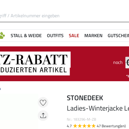
STALL & WEIDE
OUTFITS
SALE
MARKEN
GUTSCHEI
noch
a
STONEDEEK
Ladies-Winterjacke Le
Nr.: 183296-M-ZB
4.7
47 Bewertung(en)