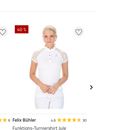
40 %
22 % + 20 % EXTR
Felix Bühler
Felix Bühler
6
4.6
30
Funktions-Turniershirt Jule
Tank-Top Mira