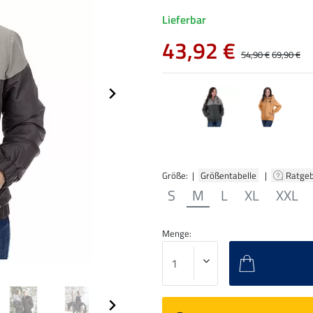
Lieferbar
43,92 €
54,90 €
69,90 €
Größe: |
Größentabelle
|
Ratge
S
M
L
XL
XXL
Menge: