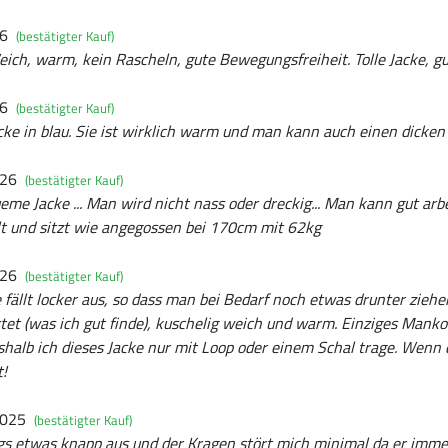
26
(bestätigter Kauf)
ich, warm, kein Rascheln, gute Bewegungsfreiheit. Tolle Jacke, gu
26
(bestätigter Kauf)
cke in blau. Sie ist wirklich warm und man kann auch einen dicken 
026
(bestätigter Kauf)
e Jacke ... Man wird nicht nass oder dreckig... Man kann gut arbe
tellt und sitzt wie angegossen bei 170cm mit 62kg
026
(bestätigter Kauf)
ie fällt locker aus, so dass man bei Bedarf noch etwas drunter ziehe
tet (was ich gut finde), kuschelig weich und warm. Einziges Manko
shalb ich dieses Jacke nur mit Loop oder einem Schal trage. Wenn
t!
2025
(bestätigter Kauf)
dings etwas knapp aus und der Kragen stört mich minimal da er imme