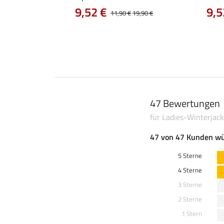
9,52 €
9,5
0 €
44,90 €
11,90 €
19,90 €
47 Bewertungen
für Ladies-Winterjack
47 von 47 Kunden wü
5 Sterne
4 Sterne
3 Sterne
2 Sterne
1 Stern