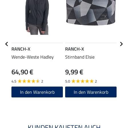
RANCH-X
RANCH-X
RAN
Wende-Weste Hadley
Stirnband Elsie
T-Sh
64,90 €
9,99 €
14,90
11
4.5
2
5.0
2
4.7
In den Warenkorb
In den Warenkorb
KUNDEN KAUFTEN AUCH