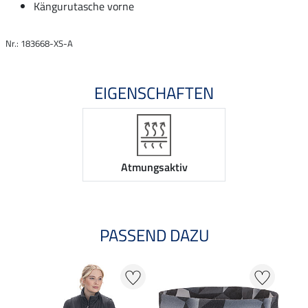
Kängurutasche vorne
Nr.: 183668-XS-A
EIGENSCHAFTEN
Atmungsaktiv
PASSEND DAZU
40