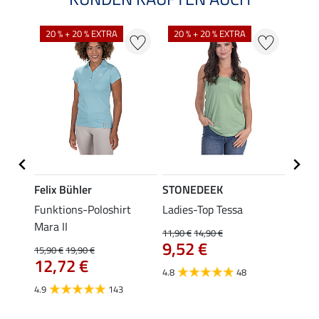
20 % + 20 % EXTRA
20 % + 20 % EXTRA
40 %
Felix Bühler
STONEDEEK
Felix
lia
Funktions-Poloshirt
Ladies-Top Tessa
Funkt
Mara II
Jule
11,90 €
14,90 €
9,52 €
15,90 €
19,90 €
24,90 
12,72 €
ab 
4.8
48
4.9
143
4.6