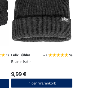
Felix Bühler
29
4.7
59
Beanie Kate
9,99 €
In den Warenkorb