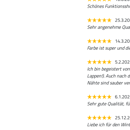
Schönes Funktionsshir
25.3.2
Sehr angenehme Qual
14.3.2
Farbe ist super und di
5.2.20
Ich bin begeistert von
Lappen!). Auch nach d
Nähte sind sauber ver
6.1.20
Sehr gute Qualität, fü
25.12.
Liebe ich für den Win