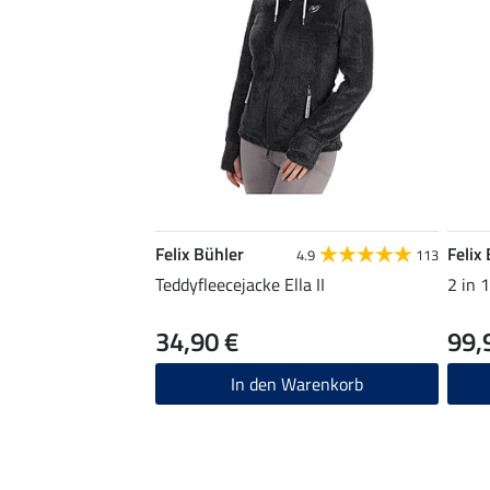
Felix Bühler
Felix
4.9
113
Teddyfleecejacke Ella II
2 in 
34,90 €
99,
In den Warenkorb