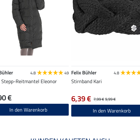
 Bühler
Felix Bühler
4.8
49
4.8
1 Stepp-Reitmantel Eleonor
Stirnband Kari
90 €
6,39 €
7,99 €
9,99 €
In den Warenkorb
In den Warenkorb