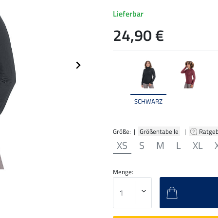
Lieferbar
24,90 €
SCHWARZ
Größe: |
Größentabelle
|
Ratge
XS
S
M
L
XL
Menge: