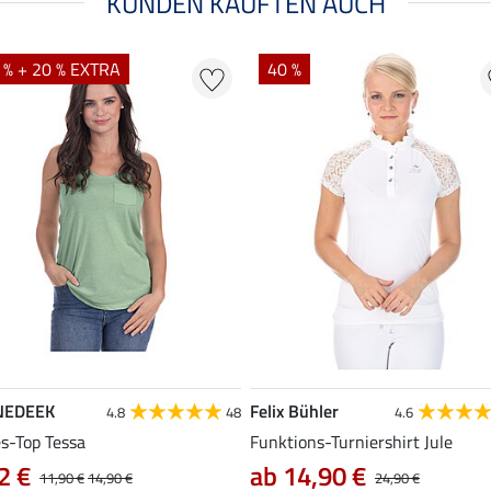
KUNDEN KAUFTEN AUCH
 % + 20 % EXTRA
40 %
NEDEEK
Felix Bühler
4.8
48
4.6
es-Top Tessa
Funktions-Turniershirt Jule
2 €
ab 14,90 €
11,90 €
14,90 €
24,90 €