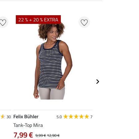
22 % + 20 % EXTRA
22 %
Felix Bühler
STEEDS
30
5.0
7
Tank-Top Mira
Funktions-Zipshirt E
7,99 €
ab 17,90 €
9,99 €
12,90 €
22,9