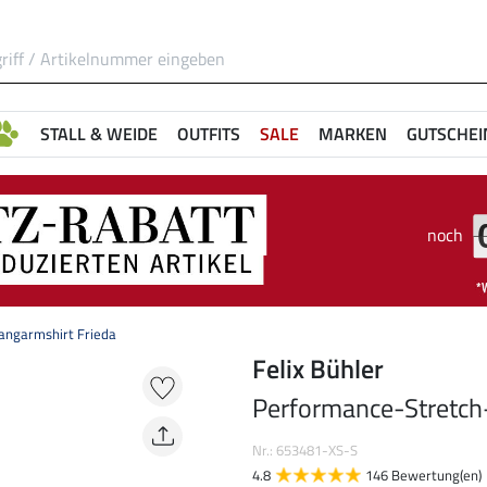
STALL & WEIDE
OUTFITS
SALE
MARKEN
GUTSCHEI
noch
angarmshirt Frieda
Felix Bühler
Performance-Stretch
Nr.: 653481-XS-S
4.8
146 Bewertung(en)