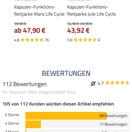
Kapuzen-Funktions-
Kapuzen-Funktions-
Kapuz
Reitjacke Klara Life Cycle
Reitparka Jule Life Cycle
Blous
59,90 €
54,90 €
69,90 €
59,90 
ab 47,90 €
43,92 €
ab 
4.8
76
5.0
6
4.9
BEWERTUNGEN
112 Bewertungen
4.7
für Kapuzen-Reit-Regenmantel Amy
105 von 112 Kunden würden diesen Artikel empfehlen
5 Sterne
88 Bewertungen
4 Sterne
17 Bewertungen
3 Sterne