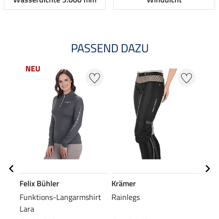
PASSEND DAZU
NEU
Felix Bühler
Krämer
Feli
Funktions-Langarmshirt
Rainlegs
Grip
Lara
Tasm