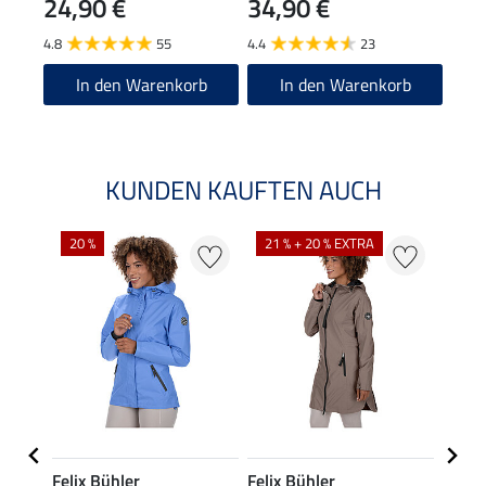
24,90 €
34,90 €
69
4.8
55
4.4
23
5.0
In den Warenkorb
In den Warenkorb
KUNDEN KAUFTEN AUCH
20 %
21 % + 20 % EXTRA
20 %
Felix Bühler
Felix Bühler
Felix