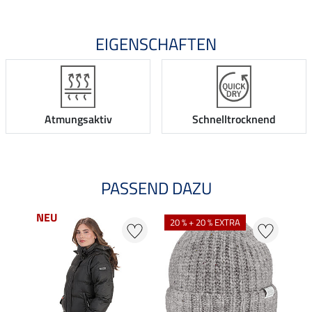
EIGENSCHAFTEN
Atmungsaktiv
Schnelltrocknend
PASSEND DAZU
NEU
NE
20 % + 20 % EXTRA