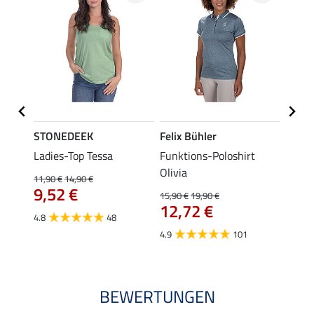
STONEDEEK
Felix Bühler
Felix
lia
Ladies-Top Tessa
Funktions-Poloshirt
Zip-F
Olivia
11,90 €
14,90 €
15,90 
9,52 €
12,
15,90 €
19,90 €
12,72 €
4.8
48
4.8
4.9
101
BEWERTUNGEN