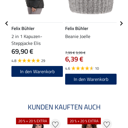
Felix Bühler
Felix Bühler
Feli
2 in 1 Kapuzen-
Beanie Joelle
Bean
Steppjacke Elis
69,90 €
9,9
7,99 €
9,99 €
6,39 €
4.8
29
4.7
4.6
10
In den Warenkorb
In den Warenkorb
KUNDEN KAUFTEN AUCH
20 % + 20 % EXTRA
20 % + 20 % EXTRA
20 %