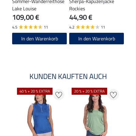
Sommer-Wanderreithose
Sherpa-Kapuzenjacke
Inse
Lake Louise
Rockies
Tund
109,00 €
44,90 €
39,90
31
4.5
11
4.2
11
4.0
In den Warenkorb
In den Warenkorb
KUNDEN KAUFTEN AUCH
40 % + 20 % EXTRA
20 % + 20 % EXTRA
20 %