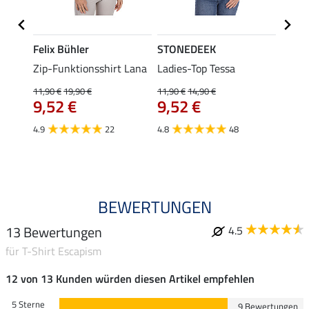
Felix Bühler
STONEDEEK
Felix
ub II
Zip-Funktionsshirt Lana
Ladies-Top Tessa
Zip-F
11,90 €
19,90 €
11,90 €
14,90 €
15,90 
9,52 €
9,52 €
12,
4.9
22
4.8
48
4.8
BEWERTUNGEN
13 Bewertungen
4.5
für T-Shirt Escapism
12 von 13 Kunden würden diesen Artikel empfehlen
5 Sterne
9 Bewertungen