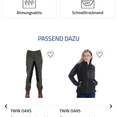
Atmungsaktiv
Schnelltrocknend
PASSEND DAZU
20
TWIN OAKS
TWIN OAKS
TWI