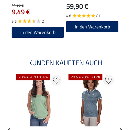
59,90 €
11,90 €
31,90
9,49 €
25
4.8
81
3.5
2
5.0
In den Warenkorb
In den Warenkorb
KUNDEN KAUFTEN AUCH
20 % + 20 % EXTRA
20 % + 20 % EXTRA
20 %