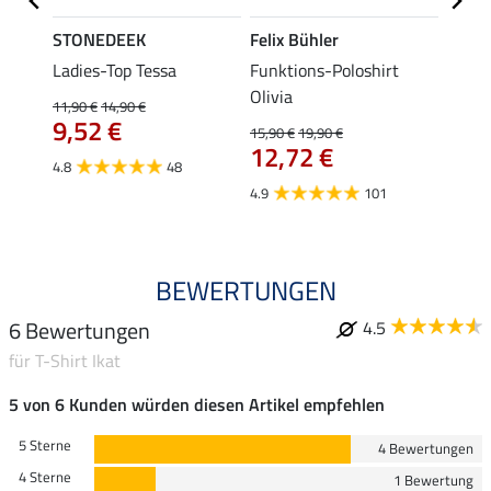
STONEDEEK
Felix Bühler
Felix
lia
Ladies-Top Tessa
Funktions-Poloshirt
Zip-F
Olivia
11,90 €
14,90 €
15,90 
9,52 €
12,
15,90 €
19,90 €
12,72 €
4.8
48
4.8
4.9
101
BEWERTUNGEN
6 Bewertungen
4.5
für T-Shirt Ikat
5 von 6 Kunden würden diesen Artikel empfehlen
5 Sterne
4 Bewertungen
4 Sterne
1 Bewertung