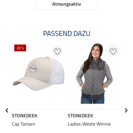
Atmungsaktiv
PASSEND DAZU
20 %
20
STONEDEEK
STONEDEEK
STO
Cap Tamani
Ladies-Weste Winnie
Blus