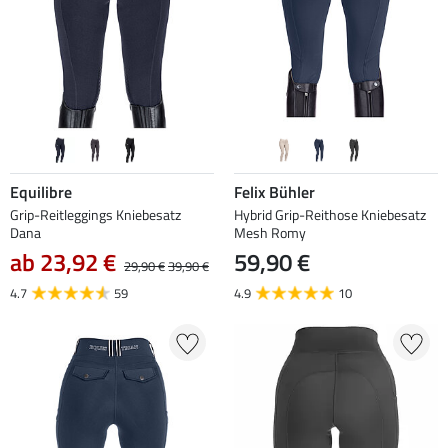
Equilibre
Felix Bühler
Grip-Reitleggings Kniebesatz
Hybrid Grip-Reithose Kniebesatz
Dana
Mesh Romy
ab 23,92 €
59,90 €
29,90 €
39,90 €
4.7
59
4.9
10