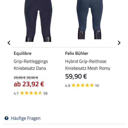
Equilibre
Felix Bühler
Felix
Grip-Reitleggings
Hybrid Grip-Reithose
Grip-
Kniebesatz Dana
Kniebesatz Mesh Romy
Knieb
59,90 €
59,
29,90 €
39,90 €
ab 23,92 €
4.9
10
4.8
4.7
59
Häufige Fragen