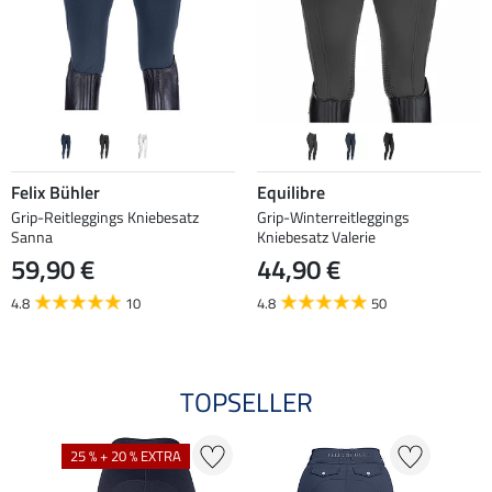
Felix Bühler
Equilibre
Grip-Reitleggings Kniebesatz
Grip-Winterreitleggings
Sanna
Kniebesatz Valerie
59,90 €
44,90 €
4.8
10
4.8
50
TOPSELLER
25 % + 20 % EXTRA