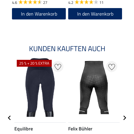
4.6
27
4.2
11
4.6
In den Warenkorb
In den Warenkorb
KUNDEN KAUFTEN AUCH
25 % + 20 % EXTRA
50 %
Equilibre
Felix Bühler
Equil