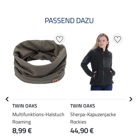
PASSEND DAZU
TWIN OAKS
TWIN OAKS
SHO
Multifunktions-Halstuch
Sherpa-Kapuzenjacke
Outd
Roaming
Rockies
Impr
8,99 €
44,90 €
(59,60
14