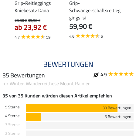
se
Grip-Reitleggings
Grip-
Vollb
Kniebesatz Dana
Schwangerschaftsreitleg
Amali
gings Isi
29,90 €
39,90 €
22,45 
59,90 €
ab 23,92 €
ab 
4.6
5
4.7
59
4.4
BEWERTUNGEN
35 Bewertungen
4.9
für Winter-Wanderreithose Mount Rainier
35 von 35 Kunden würden diesen Artikel empfehlen
5 Sterne
30 Bewertungen
4 Sterne
5 Bewertungen
3 Sterne
2 Sterne