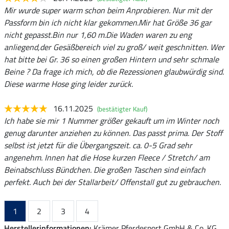
Mir wurde super warm schon beim Anprobieren. Nur mit der
Passform bin ich nicht klar gekommen.Mir hat Größe 36 gar
nicht gepasst.Bin nur 1,60 m.Die Waden waren zu eng
anliegend,der Gesäßbereich viel zu groß/ weit geschnitten. Wer
hat bitte bei Gr. 36 so einen großen Hintern und sehr schmale
Beine ? Da frage ich mich, ob die Rezessionen glaubwürdig sind.
Diese warme Hose ging leider zurück.
16.11.2025
(bestätigter Kauf)
Ich habe sie mir 1 Nummer größer gekauft um im Winter noch
genug darunter anziehen zu können. Das passt prima. Der Stoff
selbst ist jetzt für die Übergangszeit. ca. 0-5 Grad sehr
angenehm. Innen hat die Hose kurzen Fleece / Stretch/ am
Beinabschluss Bündchen. Die großen Taschen sind einfach
perfekt. Auch bei der Stallarbeit/ Offenstall gut zu gebrauchen.
1
2
3
4
Herstellerinformationen:
Krämer Pferdesport GmbH & Co. KG,