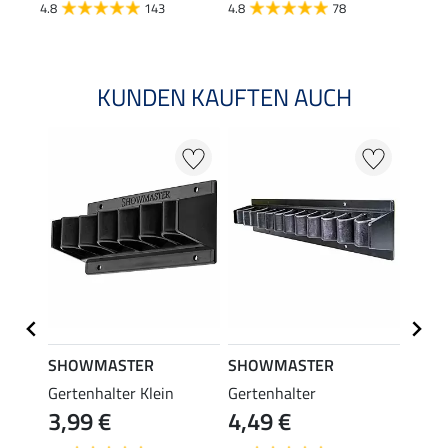
4.8
143
4.8
78
4.9
KUNDEN KAUFTEN AUCH
SHOWMASTER
SHOWMASTER
SHO
chen
Gertenhalter Klein
Gertenhalter
Gerte
3,99 €
4,49 €
0,9