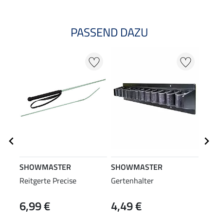
PASSEND DAZU
NE
SHOWMASTER
SHOWMASTER
SHO
Reitgerte Precise
Gertenhalter
Long
6,99 €
4,49 €
17