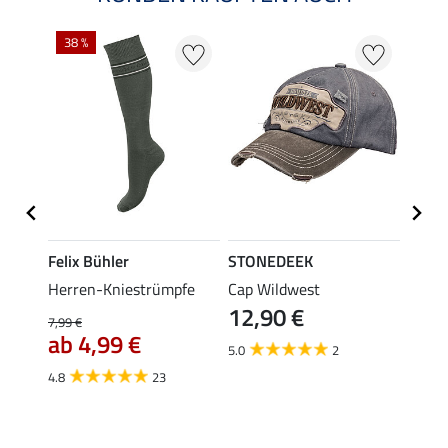
38 %
Felix Bühler
STONEDEEK
Felix
Herren-Kniestrümpfe
Cap Wildwest
Herre
12,90 €
9,9
7,99 €
ab 4,99 €
5.0
2
5.0
4.8
23