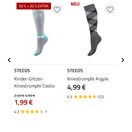
NEU
50 % + 20 % EXTRA
20 %
STEEDS
STEEDS
Felix
ggings
Kinder-Glitzer-
Kniestrümpfe Argyle
Kinde
4,99 €
Kniestrümpfe Coolio
Colou
2,49 €
4,99 €
5,99 €
4.5
522
1,99 €
ab 
4.3
7
4.7