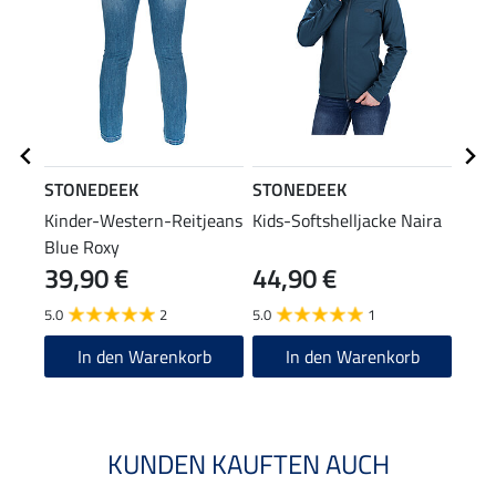
STONEDEEK
STONEDEEK
STO
Kinder-Western-Reitjeans
Kids-Softshelljacke Naira
Kids
Blue Roxy
39,90 €
44,90 €
59
5.0
2
5.0
1
5.0
In den Warenkorb
In den Warenkorb
KUNDEN KAUFTEN AUCH