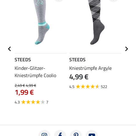
STEEDS
STEEDS
Felix
se
Kinder-Glitzer-
Kniestrümpfe Argyle
Kinde
4,99 €
Kniestrümpfe Coolio
Colou
2,49 €
4,99 €
5,99 €
4.5
522
1,99 €
ab 
4.3
7
4.7