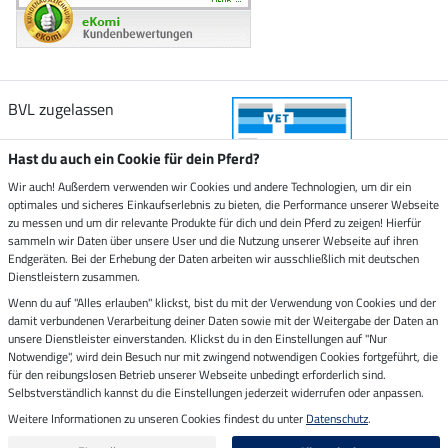
BVL zugelassen
Hast du auch ein Cookie für dein Pferd?
Wir auch! Außerdem verwenden wir Cookies und andere Technologien, um dir ein
optimales und sicheres Einkaufserlebnis zu bieten, die Performance unserer Webseite
Zustellung durch
zu messen und um dir relevante Produkte für dich und dein Pferd zu zeigen! Hierfür
sammeln wir Daten über unsere User und die Nutzung unserer Webseite auf ihren
Endgeräten. Bei der Erhebung der Daten arbeiten wir ausschließlich mit deutschen
Sicher bezahlen mit
Dienstleistern zusammen.
Wenn du auf "Alles erlauben" klickst, bist du mit der Verwendung von Cookies und der
damit verbundenen Verarbeitung deiner Daten sowie mit der Weitergabe der Daten an
Rechnung
Vorkasse
unsere Dienstleister einverstanden. Klickst du in den Einstellungen auf "Nur
Notwendige", wird dein Besuch nur mit zwingend notwendigen Cookies fortgeführt, die
Impressum
für den reibungslosen Betrieb unserer Webseite unbedingt erforderlich sind.
Selbstverständlich kannst du die Einstellungen jederzeit widerrufen oder anpassen.
Weitere Informationen zu unseren Cookies findest du unter
Datenschutz
.
Letzte Aktualisierung am 09.08.2026 um 14:26