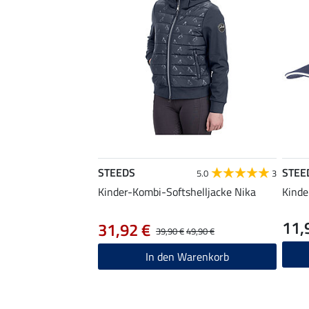
STEEDS
STEE
5.0
3
Kinder-Kombi-Softshelljacke Nika
Kinde
11,
31,92 €
39,90 €
49,90 €
In den Warenkorb