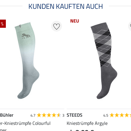
KUNDEN KAUFTEN AUCH
NEU
 %
 Bühler
STEEDS
4.7
3
4.5
er-Kniestrümpfe Colourful
Kniestrümpfe Argyle
mer