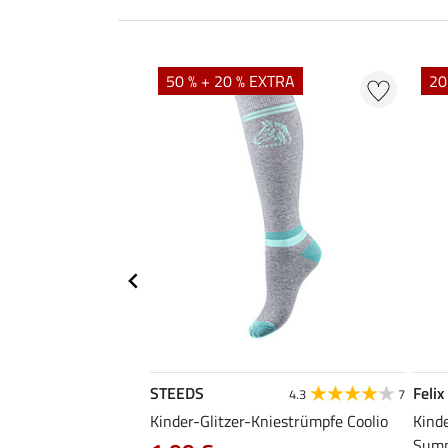
50 % + 20 % EXTRA
20
STEEDS
Felix
4.3
7
mpfe Starlit Summer
Kinder-Glitzer-Kniestrümpfe Coolio
Kind
Sum