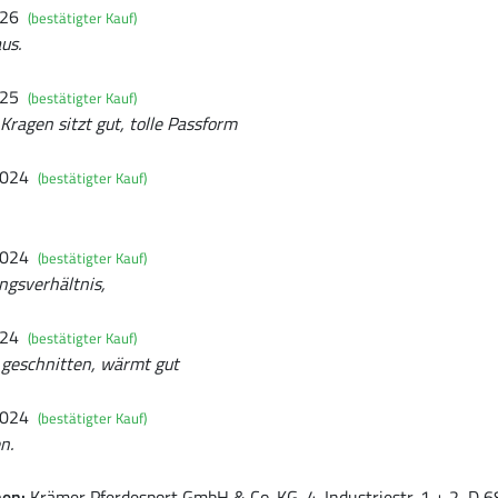
026
(bestätigter Kauf)
us.
025
(bestätigter Kauf)
Kragen sitzt gut, tolle Passform
2024
(bestätigter Kauf)
2024
(bestätigter Kauf)
ungsverhältnis,
024
(bestätigter Kauf)
 geschnitten, wärmt gut
2024
(bestätigter Kauf)
n.
nen:
Krämer Pferdesport GmbH & Co. KG, 4. Industriestr. 1 + 2, D