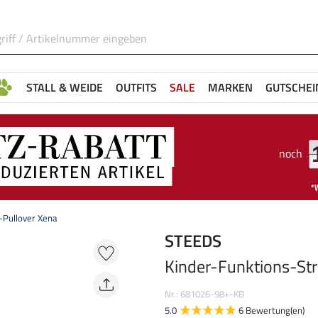
STALL & WEIDE
OUTFITS
SALE
MARKEN
GUTSCHEI
noch
-Pullover Xena
STEEDS
Kinder-Funktions-Str
Nr.: 681026-98+-KB
5.0
6 Bewertung(en)