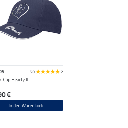
DS
5.0
2
r-Cap Hearty II
90 €
In den Warenkorb