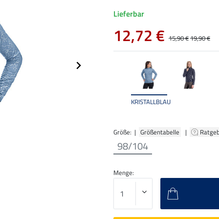
Lieferbar
12,72 €
15,90 €
19,90 €
KRISTALLBLAU
Größe: |
Größentabelle
|
Ratge
98/104
Menge: