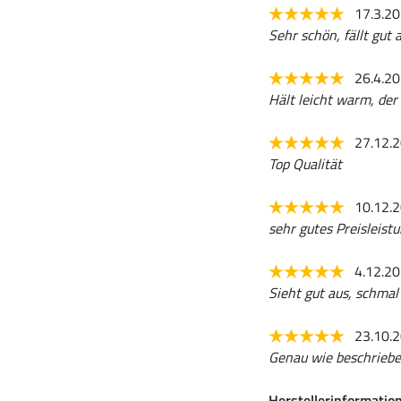
17.3.2
Sehr schön, fällt gut a
26.4.2
Hält leicht warm, der 
27.12.
Top Qualität
10.12.
sehr gutes Preisleist
4.12.2
Sieht gut aus, schmal
23.10.
Genau wie beschriebe
Herstellerinformatio