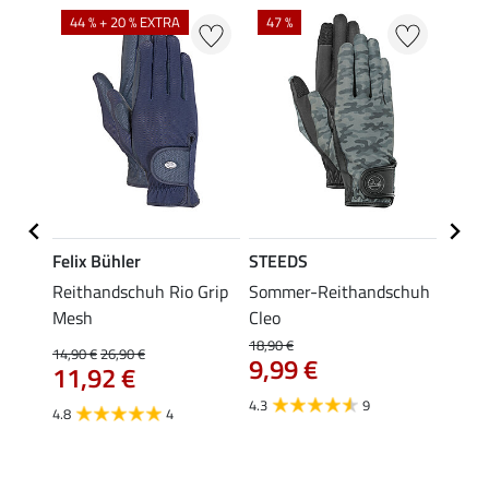
44 % + 20 % EXTRA
47 %
71 %
Felix Bühler
STEEDS
STEE
LA
Reithandschuh Rio Grip
Sommer-Reithandschuh
All-S
Mesh
Cleo
Joele
18,90 €
14,90 €
26,90 €
4,49 €
9,99 €
11,92 €
3,5
4.3
9
4.8
4
4.3