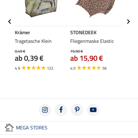
Krämer
STONEDEEK
STON
Tragetasche Klein
Fliegenmaske Elastic
Ladie
0,49 €
19,90 €
11,90 
ab 0,39 €
ab 15,90 €
9,5
4.9
122
4.5
56
4.8
MEGA STORES