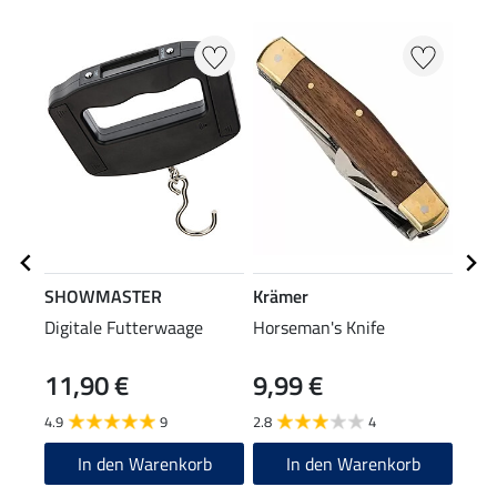
SHOWMASTER
Krämer
Krä
Digitale Futterwaage
Horseman's Knife
Stro
11,90 €
9,99 €
3,9
4.9
9
2.8
4
4.7
In den Warenkorb
In den Warenkorb