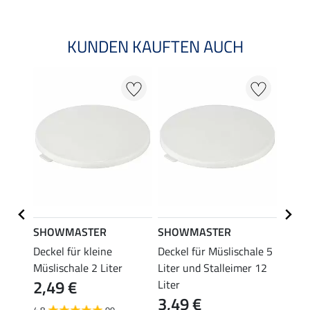
KUNDEN KAUFTEN AUCH
SHOWMASTER
SHOWMASTER
Kräm
reimer
Deckel für kleine
Deckel für Müslischale 5
Stang
4,9
er
Müslischale 2 Liter
Liter und Stalleimer 12
2,49 €
Liter
4.7
3,49 €