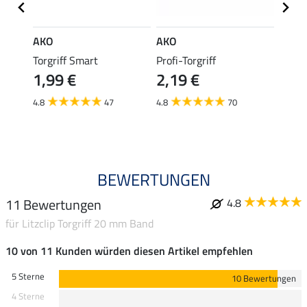
AKO
AKO
AKO
Bänder
Torgriff Smart
Profi-Torgriff
Torgri
1,99 €
2,19 €
1,9
4.8
47
4.8
70
5.0
BEWERTUNGEN
11 Bewertungen
4.8
für Litzclip Torgriff 20 mm Band
10 von 11 Kunden würden diesen Artikel empfehlen
5 Sterne
10 Bewertungen
4 Sterne