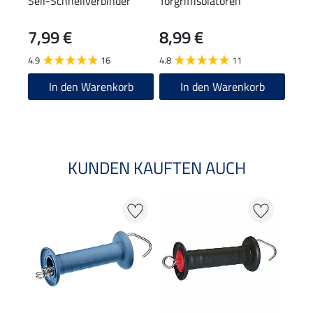
Seil-Schnellverbinder
Torgriffisolatoren
Torg
T-Po
7,99 €
8,99 €
7,9
4.9
16
4.8
11
4.9
In den Warenkorb
In den Warenkorb
KUNDEN KAUFTEN AUCH