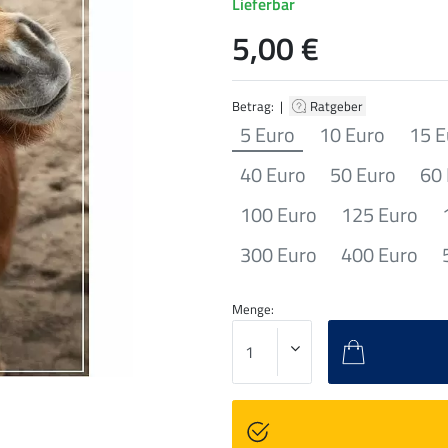
Lieferbar
5,00 €
Betrag: |
Ratgeber
5 Euro
10 Euro
15 E
40 Euro
50 Euro
60
100 Euro
125 Euro
300 Euro
400 Euro
Menge: