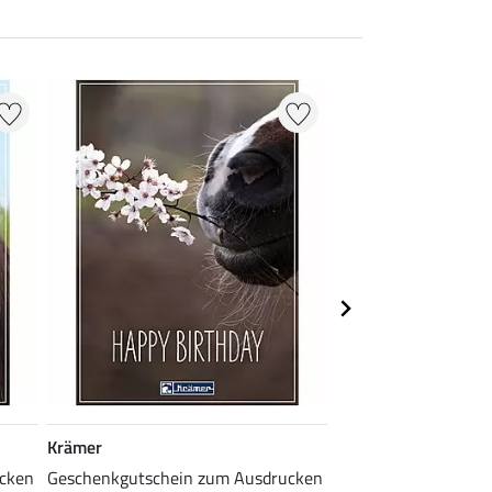
Krämer
Krämer
cken
Geschenkgutschein zum Ausdrucken
Geschenkgutschein 