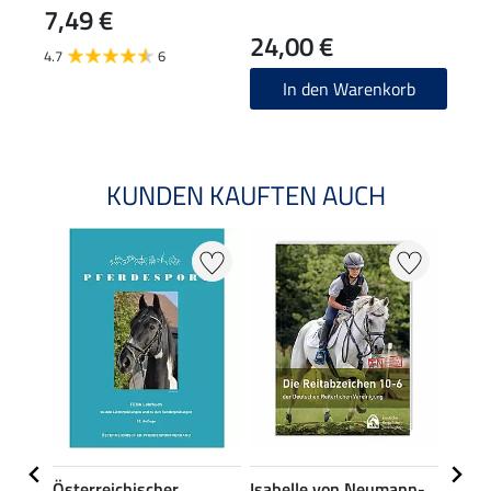
7,49 €
24,00 €
28
4.7
6
In den Warenkorb
KUNDEN KAUFTEN AUCH
usch,
Österreichischer
Isabelle von Neumann-
Lina 