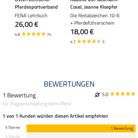
stark
Pferdesportverband
Cosel, Jeanne Kloepfer
Die R
20,
FENA Lehrbuch
Die Reitabzeichen 10-6
26,00 €
e
+ Pferdeführerschein
5.0
18,00 €
es
4.8
74
4.7
3
BEWERTUNGEN
1 Bewertung
5.0
für Trageerschöpfung beim Pferd
1 von 1 Kunden würden diesen Artikel empfehlen
5 Sterne
1 Bewertung
4 Sterne