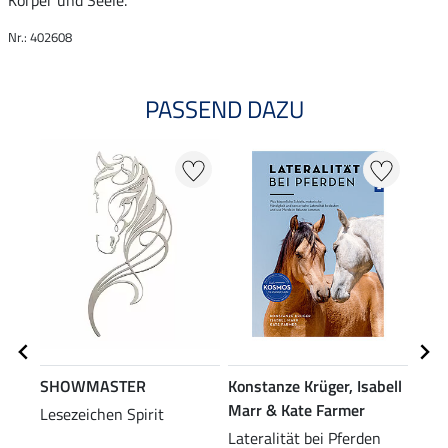
Körper und Seele.
Nr.: 402608
PASSEND DAZU
SHOWMASTER
Konstanze Krüger, Isabell
Mich
Marr & Kate Farmer
Kab
Lesezeichen Spirit
Lateralität bei Pferden
Hufe