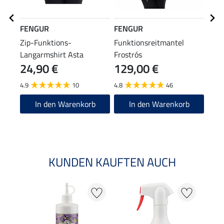
FENGUR
FENGUR
FEN
Zip-Funktions-
Funktionsreitmantel
Jodh
Langarmshirt Asta
Frostrós
Svar
24,90 €
129,00 €
10
4.9
10
4.8
46
4.5
In den Warenkorb
In den Warenkorb
KUNDEN KAUFTEN AUCH