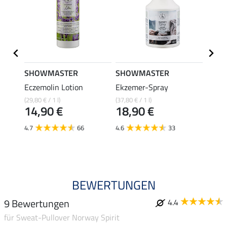
SHOWMASTER
SHOWMASTER
ZEDA
ske
Eczemolin Lotion
Ekzemer-Spray
Ekzem
Inten
(29,80 € / 1 l)
(37,80 € / 1 l)
14,90 €
18,90 €
(129,50 
ab 
4.7
66
4.6
33
4.6
BEWERTUNGEN
9 Bewertungen
4.4
für Sweat-Pullover Norway Spirit