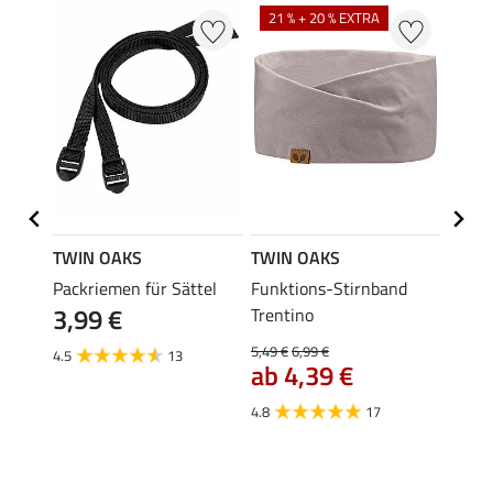
21 % + 20 % EXTRA
TWIN OAKS
TWIN OAKS
TWIN
Packriemen für Sättel
Funktions-Stirnband
Reitt
3,99 €
22,
ore
Trentino
5,49 €
6,99 €
4.5
13
4.5
ab 4,39 €
4.8
17