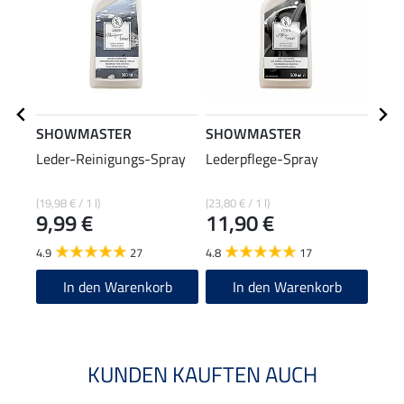
SHOWMASTER
SHOWMASTER
SHO
Leder-Reinigungs-Spray
Lederpflege-Spray
Lede
(19,98 € / 1 l)
(23,80 € / 1 l)
(19,96
9,99 €
11,90 €
4,9
4.9
27
4.8
17
4.8
In den Warenkorb
In den Warenkorb
KUNDEN KAUFTEN AUCH