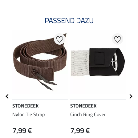
PASSEND DAZU
STONEDEEK
STONEDEEK
STO
Nylon Tie Strap
Cinch Ring Cover
West
7,99 €
7,99 €
16