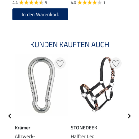
4.4
8
4.0
1
4.8
In den Warenkorb
KUNDEN KAUFTEN AUCH
20 %
Krämer
STONEDEEK
STON
Allzweck-
Halfter Leo
Flieg