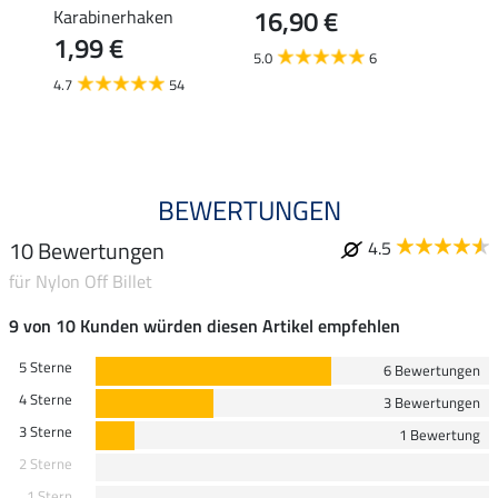
16,90 €
Karabinerhaken
19,90 
1,99 €
ab 
5.0
6
4.7
54
4.5
BEWERTUNGEN
10 Bewertungen
4.5
für Nylon Off Billet
9 von 10 Kunden würden diesen Artikel empfehlen
5 Sterne
6 Bewertungen
4 Sterne
3 Bewertungen
3 Sterne
1 Bewertung
2 Sterne
1 Stern