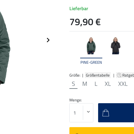
Lieferbar
79,90 €
PINE-GREEN
Größe: |
Größentabelle
|
Ratge
S
M
L
XL
XXL
Menge: