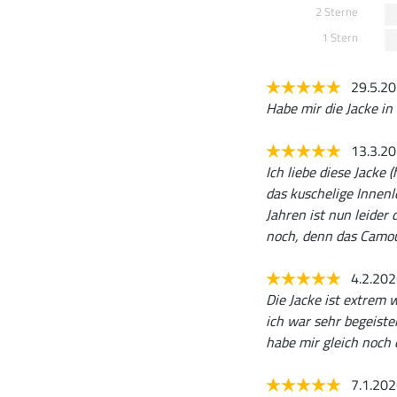
2 Sterne
1 Stern
29.5.2
Habe mir die Jacke in 
13.3.2
Ich liebe diese Jacke
das kuschelige Innen
Jahren ist nun leider
noch, denn das Camou
4.2.20
Die Jacke ist extrem
ich war sehr begeister
habe mir gleich noch e
7.1.20