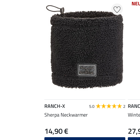
NE
RANCH-X
RANC
5.0
2
Sherpa Neckwarmer
Winte
14,90 €
27,