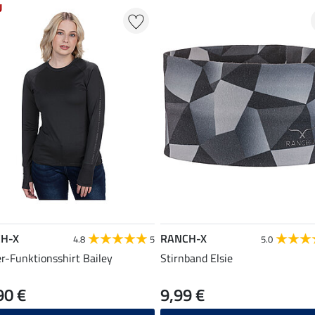
U
H-X
RANCH-X
4.8
5
5.0
r-Funktionsshirt Bailey
Stirnband Elsie
90 €
9,99 €