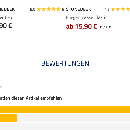
NEDEEK
STONEDEEK
5.0
6
4.5
er Leo
Fliegenmaske Elastic
90 €
ab 15,90 €
19,90 €
BEWERTUNGEN
ie
rden diesen Artikel empfehlen