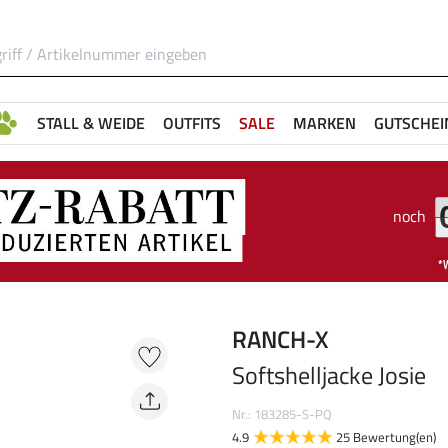
STALL & WEIDE
OUTFITS
SALE
MARKEN
GUTSCHEI
noch
RANCH-X
Softshelljacke Josie
Nr.: 183285-S-PQ
4.9
25 Bewertung(en)