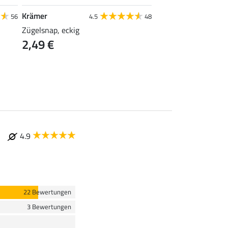
Krämer
STONEDEEK
56
4.5
48
4
Zügelsnap, eckig
Kinnriemen Gentle
2,49 €
9,99 €
4.9
22 Bewertungen
3 Bewertungen