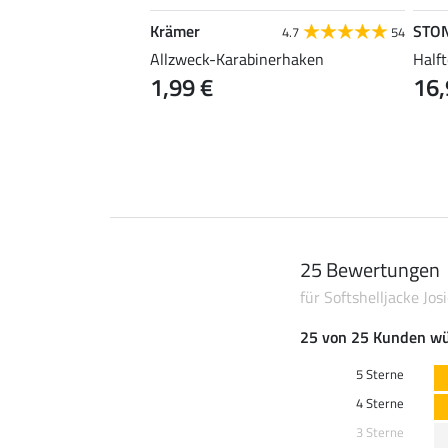
Krämer
STO
4.5
4
4.7
54
Allzweck-Karabinerhaken
Halft
1,99 €
16,
25 Bewertungen
für Softshelljacke Jos
25 von 25 Kunden wü
5 Sterne
4 Sterne
3 Sterne