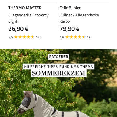
THERMO MASTER
Felix Bühler
TH
leas
Fliegendecke Economy
Fullneck-Fliegendecke
Fli
Light
Karoo
Eco
26,90 €
79,90 €
29
4.4
141
4.6
49
4.3