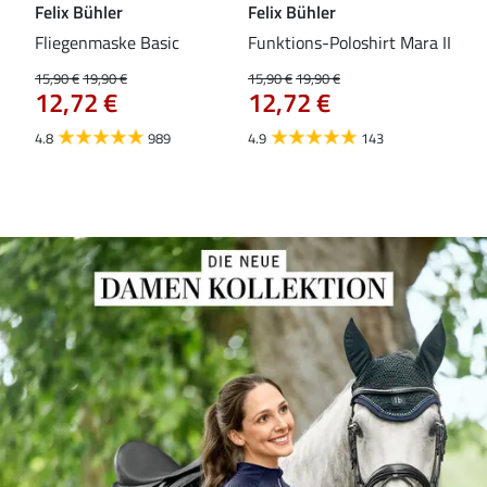
Felix Bühler
Felix Bühler
Fel
Fliegenmaske Basic
Funktions-Poloshirt Mara II
Pul
Fli
15,90 €
19,90 €
15,90 €
19,90 €
12,72 €
12,72 €
15,9
12
4.8
989
4.9
143
4.5