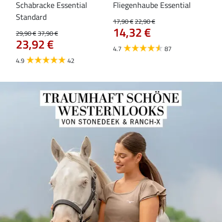
Schabracke Essential
Fliegenhaube Essential
Za
84
Standard
17,90 €
22,90 €
14,32 €
29,90 €
37,90 €
23,92 €
4.7
87
4.9
42