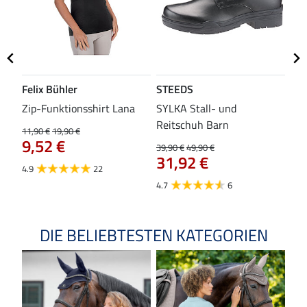
Felix Bühler
STEEDS
SH
Zip-Funktionsshirt Lana
SYLKA Stall- und
Sch
Reitschuh Barn
11,90 €
19,90 €
29,9
9,52 €
23
39,90 €
49,90 €
31,92 €
4.9
22
4.8
4.7
6
DIE BELIEBTESTEN KATEGORIEN