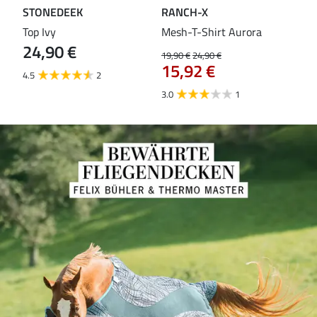
STONEDEEK
RANCH-X
ST
Top Ivy
Mesh-T-Shirt Aurora
T-S
24,90 €
19,90 €
24,90 €
14,9
15,92 €
11
4.5
2
3.0
1
5.0