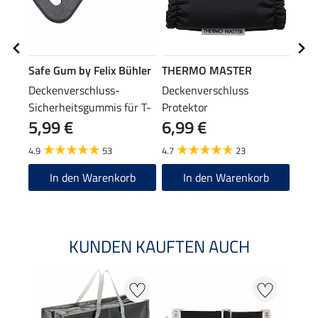
Safe Gum by Felix Bühler
THERMO MASTER
THE
Deckenverschluss-
Deckenverschluss
Elas
Sicherheitsgummis für T-
Protektor
mit 
5,99 €
6,99 €
10
Verschlüsse, 4 Stück
Schn
4.9
53
4.7
23
4.7
In den Warenkorb
In den Warenkorb
KUNDEN KAUFTEN AUCH