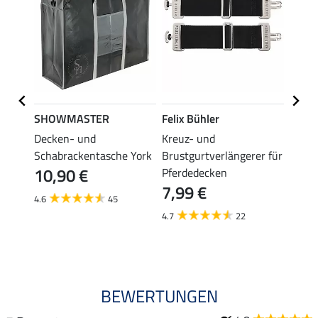
SHOWMASTER
Felix Bühler
THER
Decken- und
Kreuz- und
Decke
Schabrackentasche York
Brustgurtverlängerer für
Prote
10,90 €
6,9
Pferdedecken
7,99 €
4.6
45
4.7
4.7
22
BEWERTUNGEN