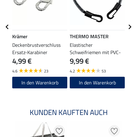
Krämer
THERMO MASTER
Feli
Deckenbrustverschluss
Elastischer
Kreu
Ersatz-Karabiner
Schweifriemen mit PVC-
Brus
4,99 €
9,99 €
7,9
Ummantelung
Pfer
4.6
23
4.2
53
4.7
In den Warenkorb
In den Warenkorb
KUNDEN KAUFTEN AUCH