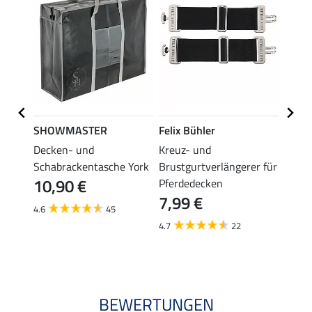
SHOWMASTER
Felix Bühler
THER
en
Decken- und
Kreuz- und
Decke
Schabrackentasche York
Brustgurtverlängerer für
Prote
10,90 €
6,9
Pferdedecken
7,99 €
4.6
45
4.7
4.7
22
BEWERTUNGEN