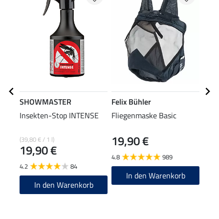
SHOWMASTER
Felix Bühler
SHO
Insekten-Stop INTENSE
Fliegenmaske Basic
Half
19,90 €
13
(39,80 € / 1 l)
19,90 €
4.8
989
4.7
4.2
84
In den Warenkorb
In den Warenkorb