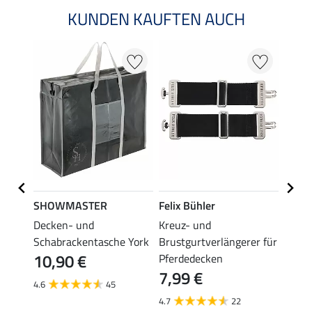
KUNDEN KAUFTEN AUCH
SHOWMASTER
Felix Bühler
THER
Decken- und
Kreuz- und
Decke
 PVC-
Schabrackentasche York
Brustgurtverlängerer für
Prote
10,90 €
6,9
Pferdedecken
7,99 €
4.6
45
4.7
4.7
22