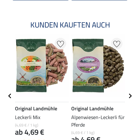
KUNDEN KAUFTEN AUCH
e
Original Landmühle
Original Landmühle
Origi
orn
Leckerli Mix
Alpenwiesen-Leckerli für
Lein-
Pferde
(4,69 € / 1 kg)
(7,45 € 
ab 4,69 €
14,
(4,69 € / 1 kg)
ab 4,69 €