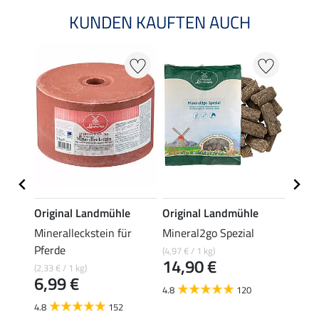
KUNDEN KAUFTEN AUCH
e
Original Landmühle
Original Landmühle
ATC
r
Mineralleckstein für
Mineral2go Spezial
HUF-
Pferde
(4,97 € / 1 kg)
(11,38 
14,90 €
56,
(2,33 € / 1 kg)
6,99 €
4.8
120
4.7
4.8
152