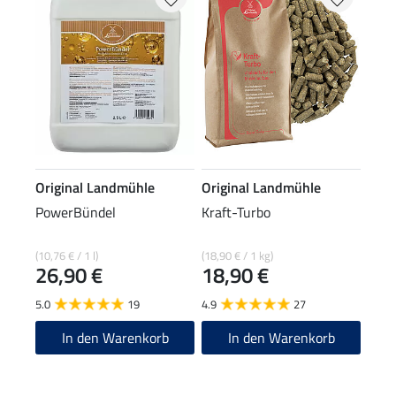
Original Landmühle
Original Landmühle
PowerBündel
Kraft-Turbo
(10,76 € / 1 l)
(18,90 € / 1 kg)
26,90 €
18,90 €
5.0
19
4.9
27
In den Warenkorb
In den Warenkorb