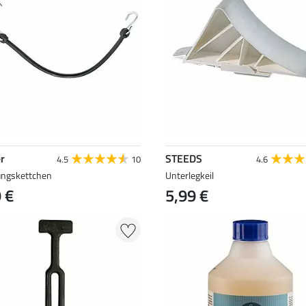
r
STEEDS
4.5
10
4.6
ungskettchen
Unterlegkeil
 €
5,99 €