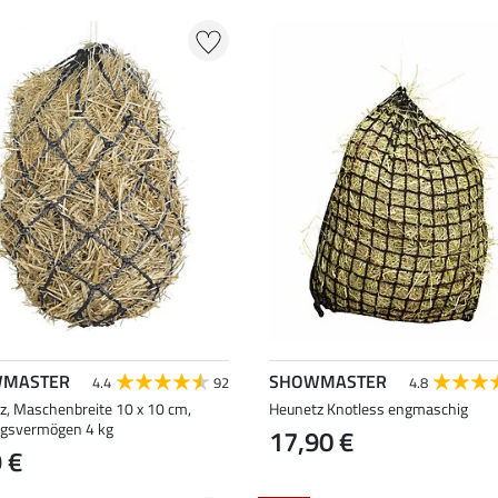
MASTER
SHOWMASTER
4.4
92
4.8
z, Maschenbreite 10 x 10 cm,
Heunetz Knotless engmaschig
gsvermögen 4 kg
17,90 €
 €