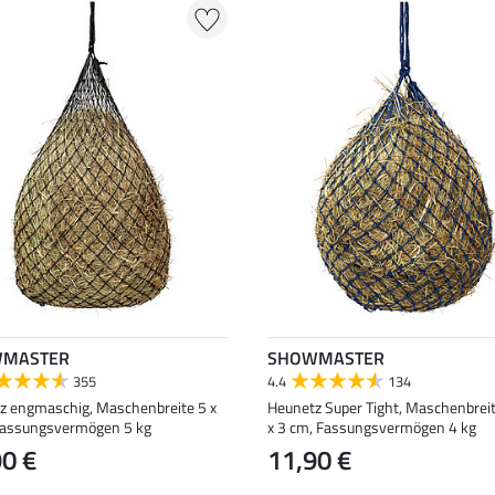
MASTER
SHOWMASTER
355
4.4
134
z engmaschig, Maschenbreite 5 x
Heunetz Super Tight, Maschenbreit
Fassungsvermögen 5 kg
x 3 cm, Fassungsvermögen 4 kg
90 €
11,90 €