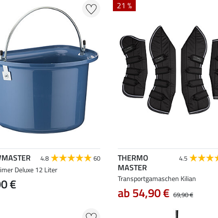
21 %
MASTER
THERMO
4.8
60
4.5
MASTER
imer Deluxe 12 Liter
Transportgamaschen Kilian
90 €
ab 54,90 €
69,90 €