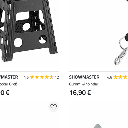
MASTER
SHOWMASTER
4.6
12
4.6
ocker Groß
Gummi-Anbinder
90 €
16,90 €