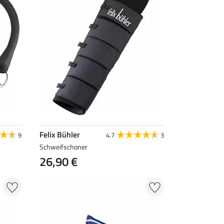
Felix Bühler
9
4.7
3
Schweifschoner
26,90 €