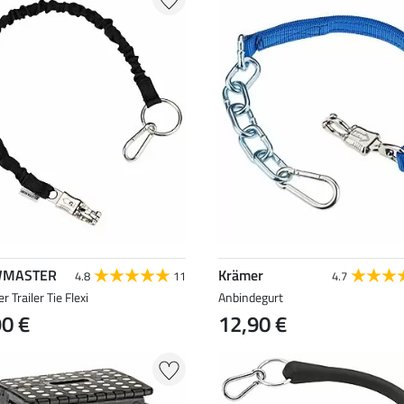
MASTER
Krämer
4.8
11
4.7
r Trailer Tie Flexi
Anbindegurt
90 €
12,90 €