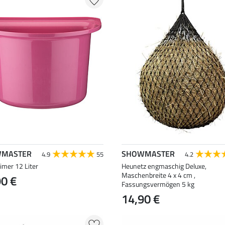
MASTER
SHOWMASTER
4.9
55
4.2
imer 12 Liter
Heunetz engmaschig Deluxe,
Maschenbreite 4 x 4 cm ,
90 €
Fassungsvermögen 5 kg
14,90 €