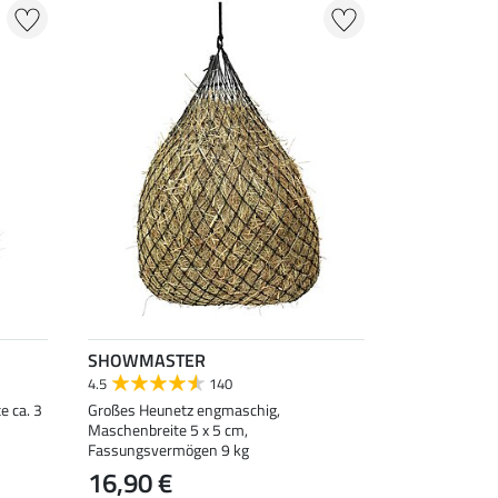
SHOWMASTER
4.5
140
e ca. 3
Großes Heunetz engmaschig,
Maschenbreite 5 x 5 cm,
Fassungsvermögen 9 kg
16,90 €