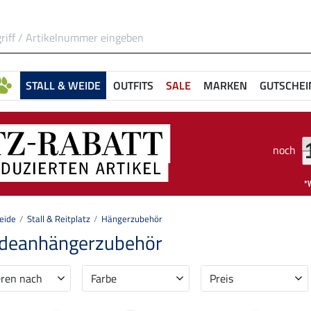
STALL & WEIDE
OUTFITS
SALE
MARKEN
GUTSCHEI
noch
eide
Stall & Reitplatz
Hängerzubehör
rdeanhängerzubehör
eren nach
Farbe
Preis