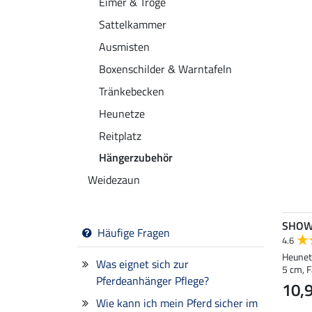
Eimer & Tröge
Sattelkammer
Ausmisten
Boxenschilder & Warntafeln
Tränkebecken
Heunetze
Reitplatz
Hängerzubehör
Weidezaun
SHOW
Häufige Fragen
4.6
Heunet
Was eignet sich zur
5 cm, 
Pferdeanhänger Pflege?
10,
Wie kann ich mein Pferd sicher im