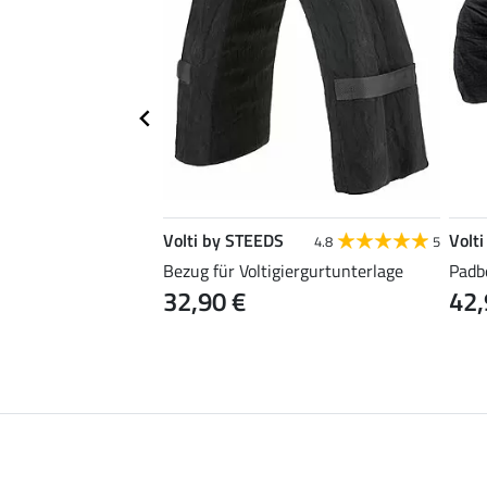
Volti by STEEDS
Volt
4.8
5
z Competition
Bezug für Voltigiergurtunterlage
Padb
32,90 €
42,
0 €
18,90 €