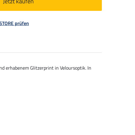
Jetzt kaufen
 STORE prüfen
 erhabenem Glitzerprint in Veloursoptik. In