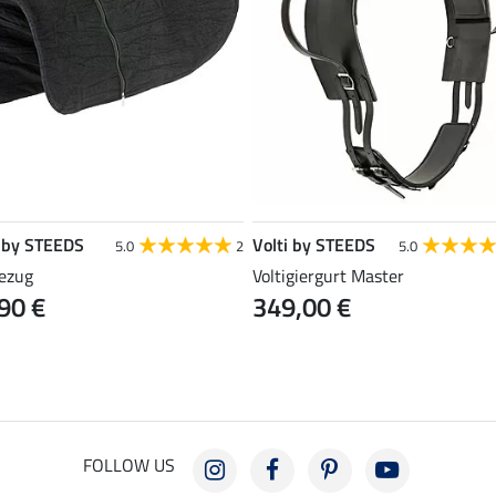
i by STEEDS
Volti by STEEDS
5.0
2
5.0
ezug
Voltigiergurt Master
90 €
349,00 €
FOLLOW US