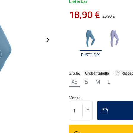
Lieferbar
18,90 €
26,90 €
DUSTY-SKY
Größe: |
Größentabelle
|
Ratge
XS
S
M
L
Menge: