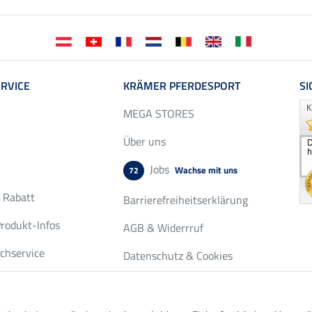
RVICE
KRÄMER PFERDESPORT
SI
MEGA STORES
Über uns
Jobs
Wachse mit uns
72
r Rabatt
Barrierefreiheitserklärung
rodukt-Infos
AGB & Widerrruf
chservice
Datenschutz & Cookies
fordern
Impressum
nde-Seiten